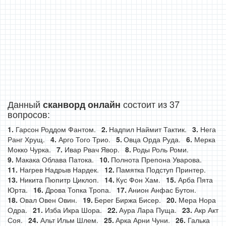
Данный
состоит из 37
сканворд онлайн
вопросов:
Гарсон Роддом Фантом.
Надпил Наймит Тактик.
Нега
Ранг Хрущ.
Арго Того Трио.
Овца Орда Руда.
Мерка
Мокко Чурка.
Ивар Рвач Явор.
Роды Роль Роми.
Макака Облава Патока.
Полнота Препона Уварова.
Нагрев Надрыв Нардек.
Памятка Подступ Принтер.
Никита Пюпитр Циклоп.
Кус Фон Хам.
Арба Пята
Юрта.
Дрова Топка Тропа.
Анион Анфас Бутон.
Овал Овен Овин.
Берег Биржа Бисер.
Мера Нора
Одра.
Изба Икра Шора.
Аура Лара Пуща.
Акр Акт
Соя.
Альт Ильм Шлем.
Арка Арни Чуни.
Галька