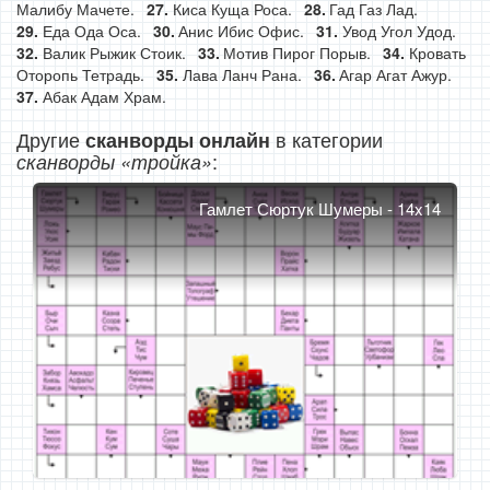
Малибу Мачете.
Киса Куща Роса.
Гад Газ Лад.
Еда Ода Оса.
Анис Ибис Офис.
Увод Угол Удод.
Валик Рыжик Стоик.
Мотив Пирог Порыв.
Кровать
Оторопь Тетрадь.
Лава Ланч Рана.
Агар Агат Ажур.
Абак Адам Храм.
Другие
в категории
сканворды онлайн
:
сканворды «тройка»
Гамлет Сюртук Шумеры - 14x14