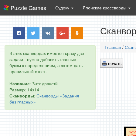
Puzzle Games
Судоку
Японские кроссворды
Сканвор
Главная
/
Скан
В этих сканвордах имеется сразу две
задачи - нужно добавить гласные
печать
буквы к определениям, а затем дать
правильный ответ.
Название
: Знтк дрвнстй
Размер
: 14x14
Сканворды
:
Сканворды «Задания
без гласных»
Зн*т*
др*вн