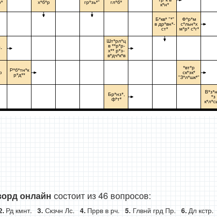
р*
х*б*р
гр*зь*"
гл*б*
к*н*
Б*кв* "*"
Ф*р*м
в др*вн*-
с*льн*х
ст*
м*р* с*г*
Шт*рл*ц
й
в **р*р-
-
х** р*з-
в*дч*к*в
*вт*р
Р*б*тн*к
р
ск*зк*
р*д**
"З*л*шк*"
В*з*н
Бр*нз*,
*з
ф*т*
к*л*с
состоит из 46 вопросов:
ворд онлайн
Рд кмнт.
Скзчн Лс.
Пррв в рч.
Глвнй грд Пр.
Дл кстр.