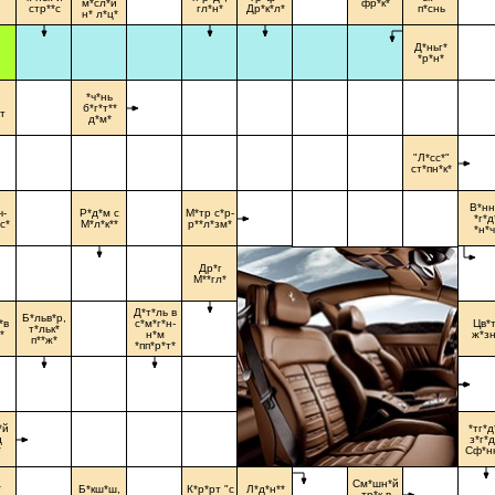
м*сл*й
фр*к*
стр**с
гл*н*
Др*к*л*
п*снь
н* л*ц*
Д*ньг*
*р*н*
*ч*нь
б*г*т**
т
д*м*
"Л*сс*"
ст*пн*к*
В*нн
ч-
Р*д*м с
М*тр с*р-
*г*д
с*
М*л*к**
р**л*зм*
*н*ч
Др*г
М**гл*
Д*т*ль в
Б*льв*р,
*в
с*м*г*н-
Цв*т
т*льк*
*
н*м
ж*зн
п**ж*
*пп*р*т*
*й
*тг*д
д
з*г*д
*
Сф*н
См*шн*й
*
Б*кш*ш,
К*р*рт "с
Л*д*н**
тр*к в