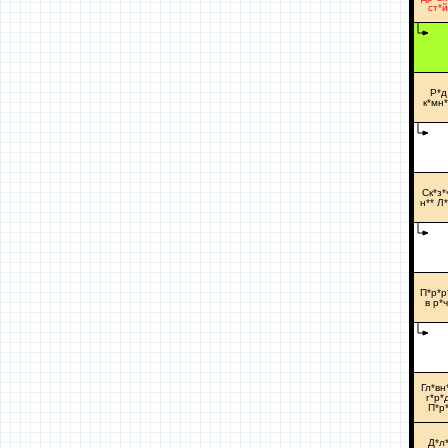
ст*й
Р*д
к*мн*
Ск*з*
н** Л*
П*р*р
в р*ч
Гл*вн
г*р*
П*р
Д*л