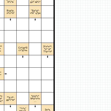
б*с*в
дл* кв*с*
Взд*р,
"Бр*д*-
п*ст*к*
ч*й" ц*рк
**
З*л*н**,
Сл*дк*й
*
*н* ж*
ст*д*нь
*
Т*рт*л*
*
*
*л
*ктр*с*
**д п*-
к*
М*р*л*н
др*г*м*
кс*
…
"*т*ц"
Зн*к,
ф*нт*-