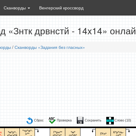
Сканворды
Венгерский кроссворд
д «Знтк дрвнстй - 14x14» онла
ворды
/
Сканворды «Задания без гласных»
Сброс
Проверка
Сохранить
Слово (
10
)
*тр*ж*-
к
*м*р*-
Г*рн**
*м*
К*р*ль-
н**
П*л*
*-
к*нск*й
п*р*д*,
гр*ф*
ск**