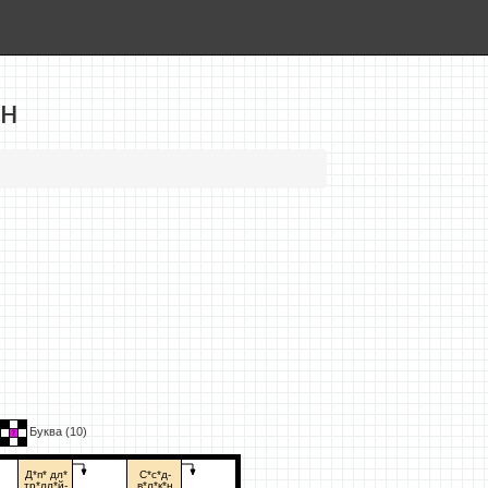
йн
Буква (
10
)
Д*п* дл*
С*с*д-
тр*лл*й-
в*л*к*н