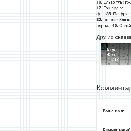
Бльвр тльк пж
Грн прд глн.
фт.
Пл фрк.
втр скзк Злшк.
пдргм.
Слдкй
Другие
сканв
Ктрс …
Фрр -
18x12
Комментар
Ваше имя:
Комментарий