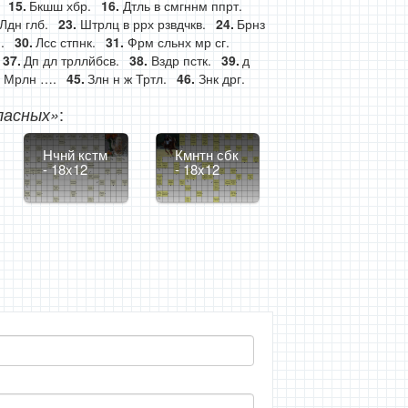
Бкшш хбр.
Дтль в смгннм ппрт.
Лдн глб.
Штрлц в ррх рзвдчкв.
Брнз
.
Лсс стпнк.
Фрм сльнх мр сг.
Дп дл трллйбсв.
Вздр пстк.
д
с Мрлн ….
Злн н ж Тртл.
Знк дрг.
:
ласных»
Нчнй кстм
Кмнтн сбк
- 18x12
- 18x12