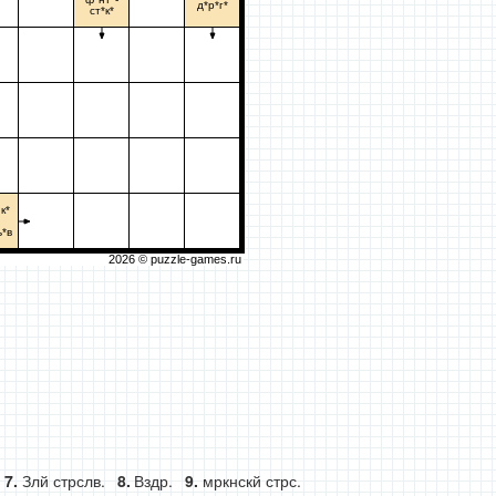
д*р*г*
ст*к*
к*
ь*в
2026 ©
puzzle-games.ru
Злй стрслв.
Вздр.
мркнскй стрс.