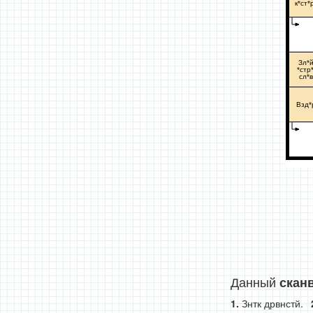
к*ст*
Зл*
*стр*
сл*в
Взд*
Данный
скан
Знтк дрвнстй.