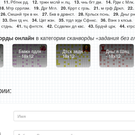
.
Рбтнк рд.
тржн мслй н лц.
чнь бгт дм.
Рдм с Млк.
Мтр сррлзм.
Дрг Мгл.
Кррт с грзь.
м грф Дркл.
Смшнй трк в кн.
Бкв в дрвнст.
Крльск пснь.
Дньг рн
Внн гд нч.
Цвт жзн.
тгдл згдк Сфнкс.
Взнк з клсьв.
 стднь.
тц фнтстк.
Ссдвлкн дл квс.
Брдчй црк.
ктр
в категории
орды онлайн
сканворды «задания без г
Бмжн пдлк
Дтск звдн -
Дньг в Швц
- 18x12
18x12
- 18x12
ии:
: