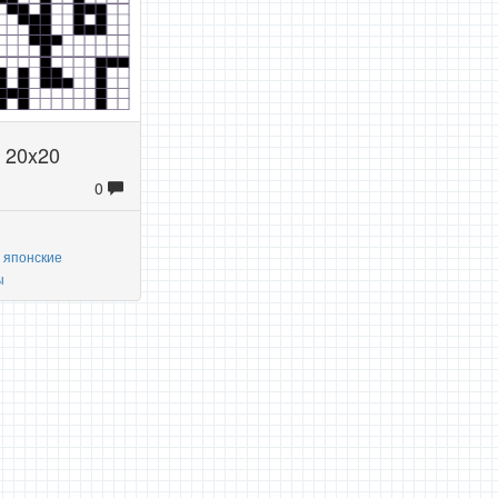
 20x20
0
 японские
ы