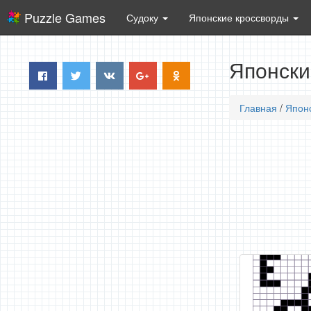
Puzzle Games
Судоку
Японские кроссворды
Японски
Главная
/
Япон