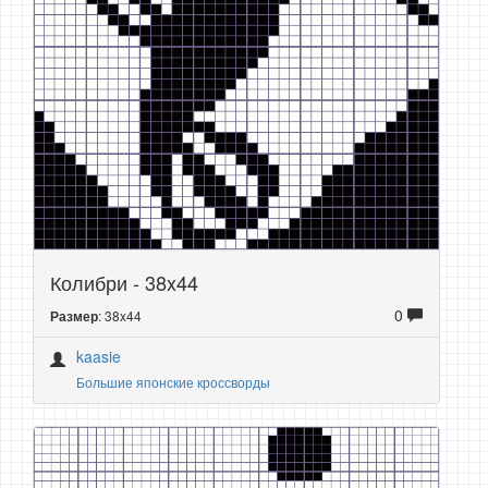
Колибри - 38x44
0
: 38x44
Размер
kaasie
Большие японские кроссворды