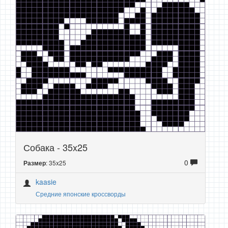
Собака - 35x25
0
: 35x25
Размер
kaasie
Средние японские кроссворды