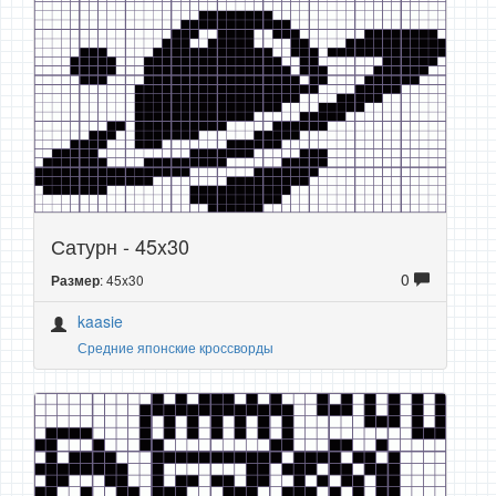
Сатурн - 45x30
0
: 45x30
Размер
kaasie
Средние японские кроссворды