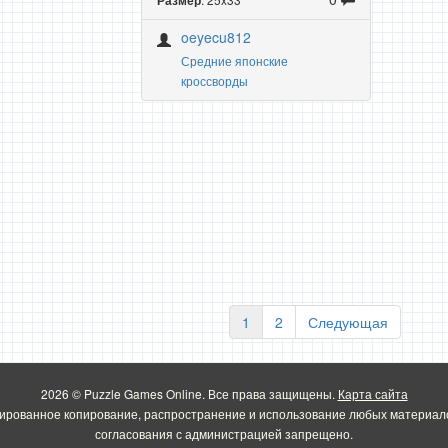
Размер
oeyecu812
Средние японские
кроссворды
1
2
Следующая
2026 © Puzzle Games Online. Все права защищены.
Карта сайта
ированное копирование, распространение и использование любых материало
согласования с администрацией запрещено.