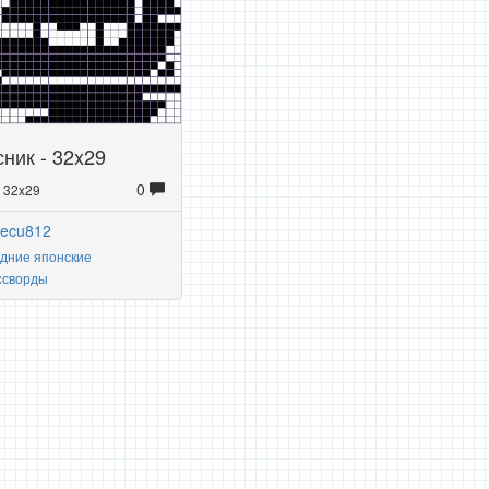
ник - 32x29
0
: 32x29
yecu812
дние японские
ссворды