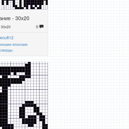
ние - 30x20
0
: 30x20
yecu812
енькие японские
ссворды