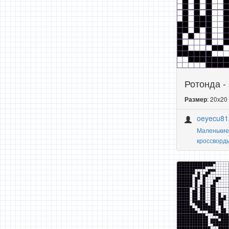
Ротонда -
: 20x20
Размер
oeyecu81
Маленькие
кроссворд