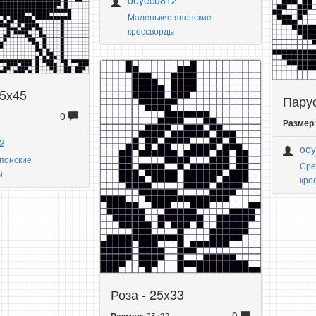
Маленькие японские
кроссворды
45x45
Парус
0
Размер
2
oe
понские
Сре
ы
кро
Роза - 25x33
0
: 25x33