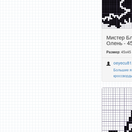
Мистер Б
Олень - 4
: 45x45
Размер
oeyecu81
Большие я
кроссворд