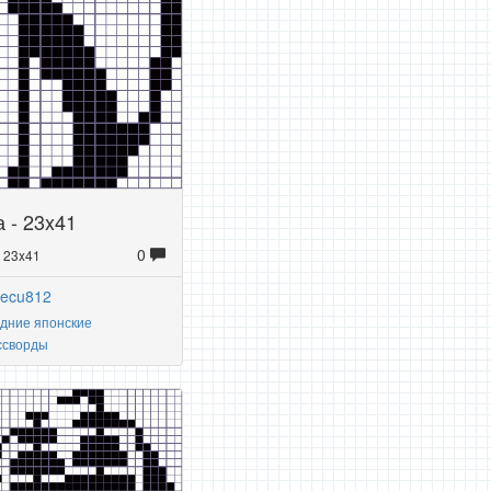
 - 23x41
0
: 23x41
yecu812
дние японские
ссворды