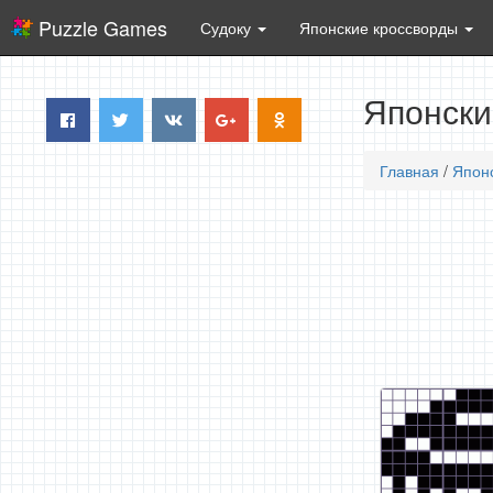
Puzzle Games
Судоку
Японские кроссворды
Японски
Главная
/
Япон