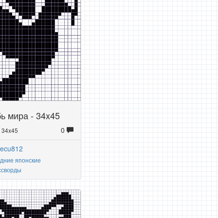
ь мира - 34x45
0
: 34x45
yecu812
дние японские
ссворды