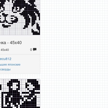
ка - 45x40
0
: 45x40
yecu812
ьшие японские
ссворды