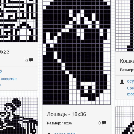
0x23
Кошка
0
Размер
2
 японские
oe
ы
Сре
кро
Лошадь - 18x36
0
: 18x36
Размер
oeyecu812