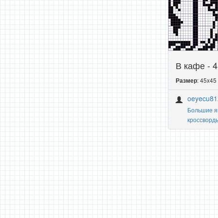
В кафе - 
: 45x45
Размер
oeyecu81
Большие я
кроссворд