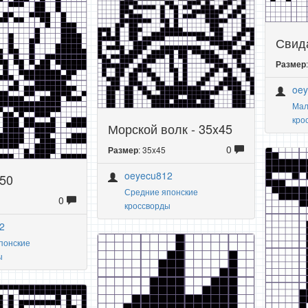
Свида
Размер
oe
Мал
кро
Морской волк - 35x45
0
: 35x45
Размер
oeyecu812
x50
Средние японские
0
кроссворды
2
понские
ы