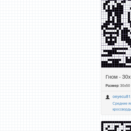
Гном - 30
: 30x50
Размер
oeyecu81
Средние я
кроссворд