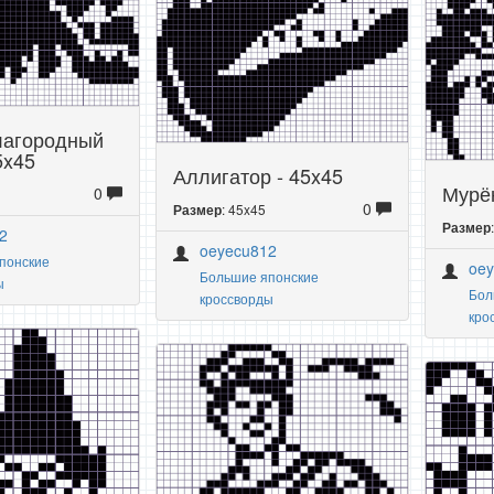
лагородный
5x45
Аллигатор - 45x45
Мурён
0
0
: 45x45
Размер
Размер
2
oeyecu812
понские
oe
Большие японские
ы
Бол
кроссворды
кро