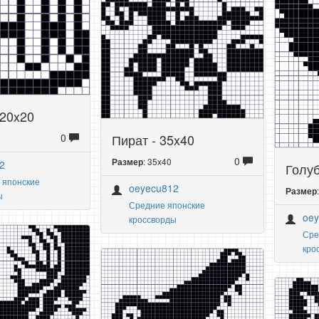
 20x20
Пират - 35x40
0
0
: 35x40
Размер
2
Голуб
 японские
oeyecu812
Размер
ы
Средние японские
oe
кроссворды
Сре
кро