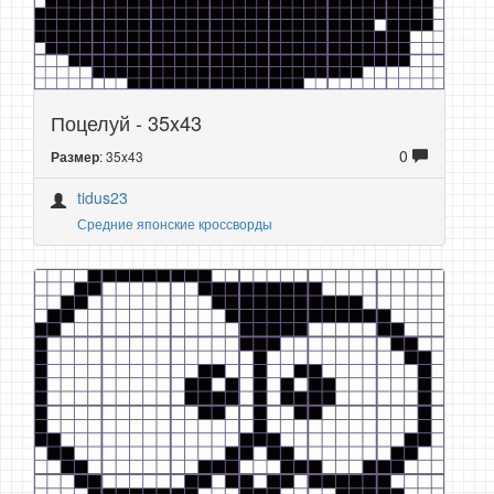
Поцелуй - 35x43
0
: 35x43
Размер
tidus23
Средние японские кроссворды