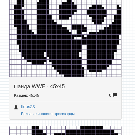
Панда WWF - 45x45
0
: 45x45
Размер
tidus23
Большие японские кроссворды