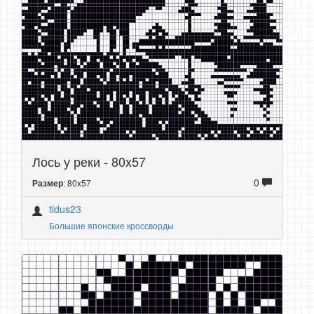
Лось у реки - 80x57
0
: 80x57
Размер
tidus23
Большие японские кроссворды