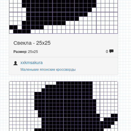
Свекла - 25x25
0
: 25x25
Размер
xxkmsakura
Маленькие японские кроссворды