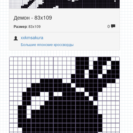
Демон - 83x109
0
: 83x109
Размер
xxkmsakura
Большие японские кроссворды