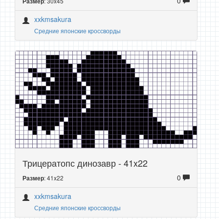
0
: 30x45
Размер
xxkmsakura
Средние японские кроссворды
Трицератопс динозавр - 41x22
0
: 41x22
Размер
xxkmsakura
Средние японские кроссворды