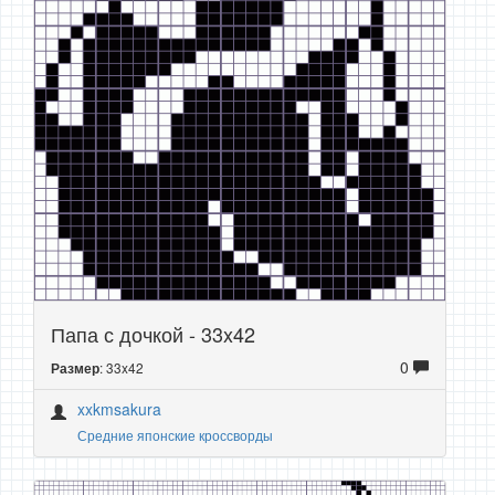
Папа с дочкой - 33x42
0
: 33x42
Размер
xxkmsakura
Средние японские кроссворды