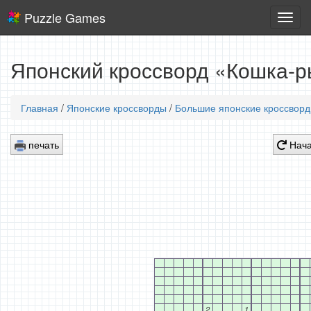
Puzzle Games
Логич
игры
Японский кроссворд «Кошка-р
Главная
/
Японские кроссворды
/
Большие японские кроссвор
печать
Нача
2
1