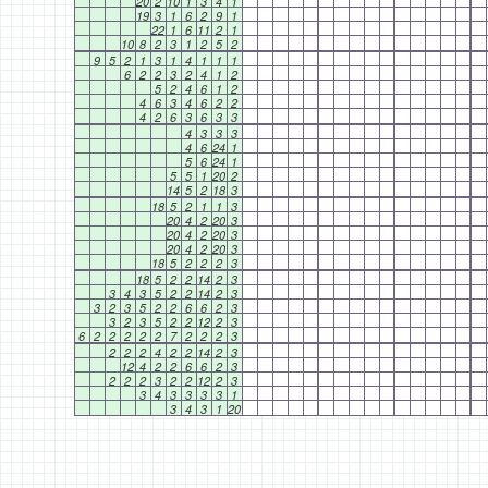
20
2
10
1
3
4
1
19
3
1
6
2
9
1
22
1
6
11
2
1
10
8
2
3
1
2
5
2
9
5
2
1
3
1
4
1
1
1
6
2
2
3
2
4
1
2
5
2
4
6
1
2
4
6
3
4
6
2
2
4
2
6
3
6
3
3
4
3
3
3
4
6
24
1
5
6
24
1
5
5
1
20
2
14
5
2
18
3
18
5
2
1
1
3
20
4
2
20
3
20
4
2
20
3
20
4
2
20
3
18
5
2
2
2
3
18
5
2
2
14
2
3
3
4
3
5
2
2
14
2
3
3
2
3
5
2
2
6
6
2
3
3
2
3
5
2
2
12
2
3
6
2
2
2
2
2
7
2
2
2
3
2
2
2
4
2
2
14
2
3
12
4
2
2
6
6
2
3
2
2
2
3
2
2
12
2
3
3
4
3
3
3
3
1
3
4
3
1
20