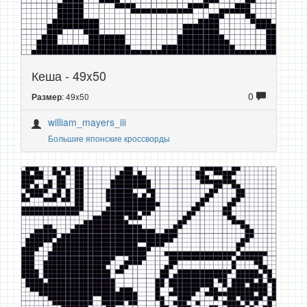
Кеша - 49x50
0
: 49x50
Размер
william_mayers_iii
Большие японские кроссворды