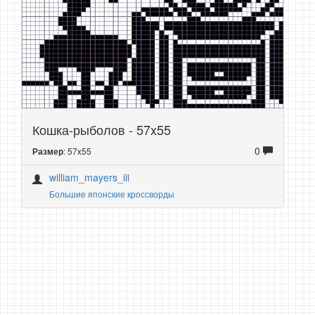
Кошка-рыболов - 57x55
0
: 57x55
Размер
william_mayers_iii
Большие японские кроссворды