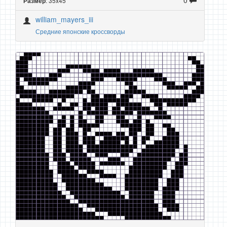
: 35x45
Размер
william_mayers_iii
Средние японские кроссворды