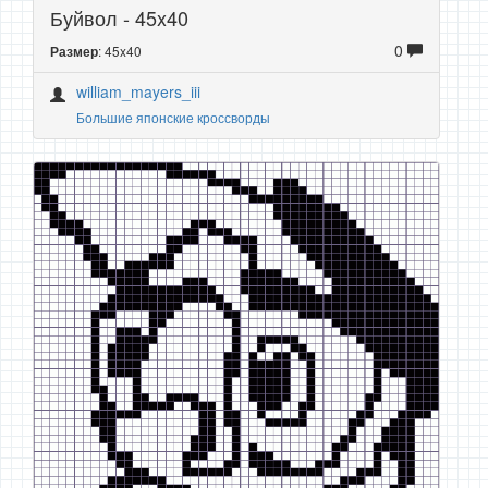
Буйвол - 45x40
0
: 45x40
Размер
william_mayers_iii
Большие японские кроссворды