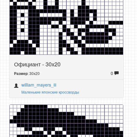
Официант - 30x20
0
: 30x20
Размер
william_mayers_iii
Маленькие японские кроссворды