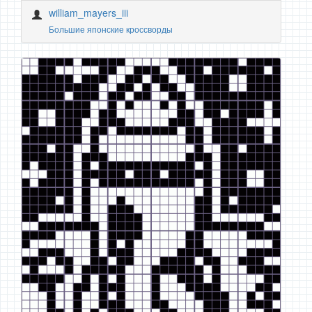
william_mayers_iii
Большие японские кроссворды