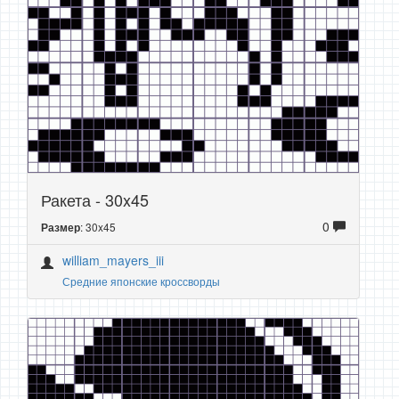
Ракета - 30x45
0
: 30x45
Размер
william_mayers_iii
Средние японские кроссворды