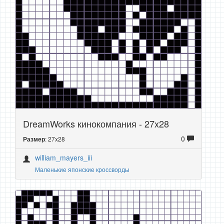
DreamWorks кинокомпания - 27x28
0
: 27x28
Размер
william_mayers_iii
Маленькие японские кроссворды