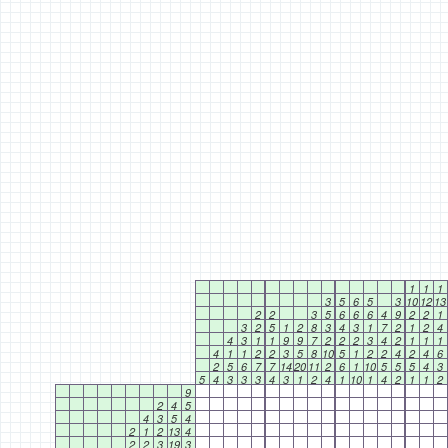
1
1
1
3
5
6
5
3
10
12
13
2
2
3
5
6
6
6
4
9
2
2
1
3
2
5
1
2
8
3
4
3
1
7
2
1
2
4
4
3
1
1
9
9
7
2
2
2
3
4
2
1
1
1
4
1
1
2
2
3
5
8
10
5
1
2
2
4
2
4
6
2
5
6
7
7
14
20
11
2
6
1
10
5
5
5
4
3
5
4
3
3
3
4
3
1
2
4
1
10
1
4
2
1
1
2
9
2
4
5
4
3
5
4
2
1
2
13
4
2
2
3
19
3