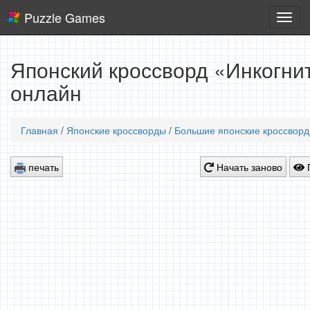
Puzzle Games
Логич
игры
Японский кроссворд «Инкогнит
онлайн
Главная
/
Японские кроссворды
/
Большие японские кроссвор
печать
Начать заново
П