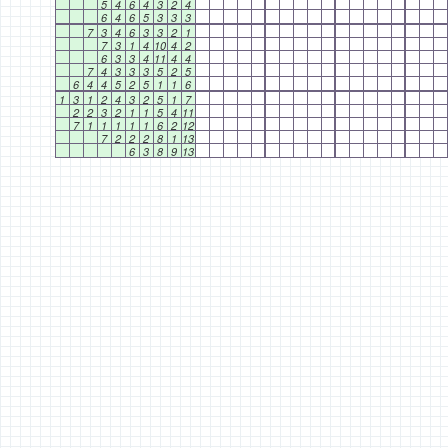
5
4
6
4
3
2
4
6
4
6
5
3
3
3
7
3
4
6
3
3
2
1
7
3
1
4
10
4
2
6
3
3
4
11
4
4
7
4
3
3
3
5
2
5
6
4
4
5
2
5
1
1
6
1
3
1
2
4
3
2
5
1
7
2
2
3
2
1
1
5
4
11
7
1
1
1
1
1
6
2
12
7
2
2
2
8
1
13
6
3
8
9
13