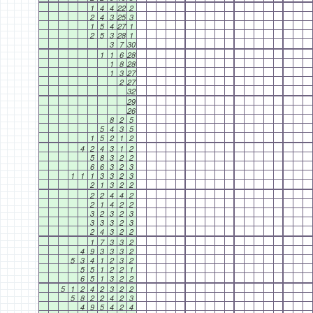
1
4
4
22
2
2
4
3
25
3
1
5
4
27
1
2
5
3
28
1
3
7
30
1
1
6
28
1
8
28
1
3
27
2
27
32
29
26
8
2
5
5
4
3
5
1
5
2
1
2
4
2
4
3
1
2
5
8
3
2
2
6
6
3
2
3
1
1
1
3
3
2
3
2
1
3
2
2
2
2
4
4
2
2
1
4
2
2
3
2
3
2
3
3
3
3
2
3
2
4
3
2
2
1
7
3
3
2
4
9
3
3
3
2
5
3
4
1
2
3
2
5
5
1
2
2
1
6
5
1
3
2
2
5
1
2
4
2
3
2
2
5
8
2
2
4
2
3
4
9
5
4
2
4