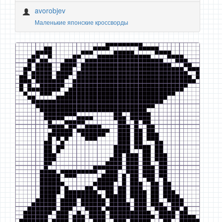
avorobjev
Маленькие японские кроссворды