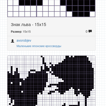
Знак льва - 15x15
0
: 15x15
Размер
avorobjev
Маленькие японские кроссворды