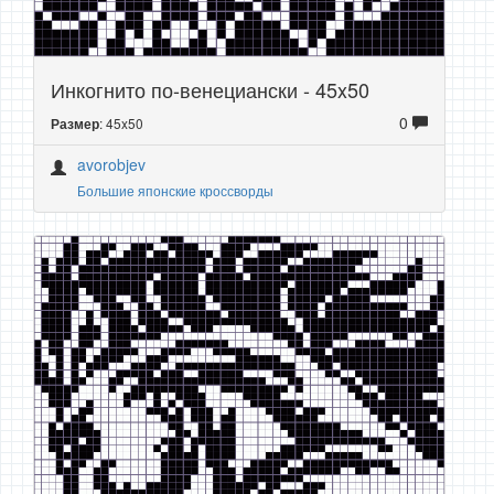
Инкогнито по-венециански - 45x50
0
: 45x50
Размер
avorobjev
Большие японские кроссворды