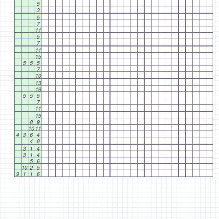
5
3
5
7
11
5
7
11
15
5
5
5
7
10
13
19
5
5
5
7
11
15
8
9
10
11
4
3
6
4
4
8
3
1
4
3
1
4
5
6
10
2
5
9
1
1
6