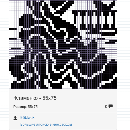
Фламенко - 55x75
0
: 55x75
Размер
95black
Большие японские кроссворды