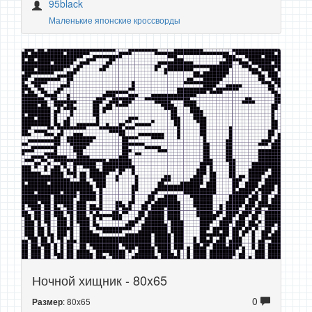
95black
Маленькие японские кроссворды
Ночной хищник - 80x65
0
: 80x65
Размер