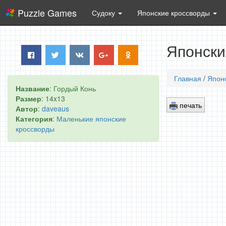
Puzzle Games
Судоку
Японские кроссворды
Японски
Главная
/
Япон
Название
: Гордый Конь
Размер
: 14x13
печать
Автор
:
daveaus
Категория
:
Маленькие японские
кроссворды