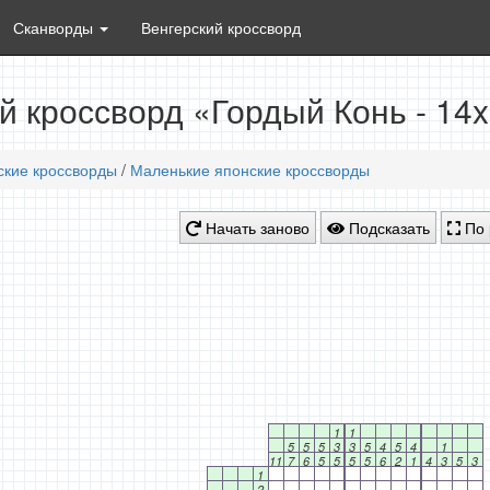
Сканворды
Венгерский кроссворд
й кроссворд «Гордый Конь - 14
ские кроссворды
/
Маленькие японские кроссворды
Начать заново
Подсказать
По 
1
1
5
5
5
3
3
5
4
5
4
1
11
7
6
5
5
5
5
6
2
1
4
3
5
3
1
2