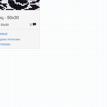
ц - 50x30
0
: 50x30
veaus
дние японские
ссворды