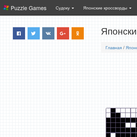
Puzzle Games
Судоку
Японские кроссворды
Японски
Главная
/
Япон