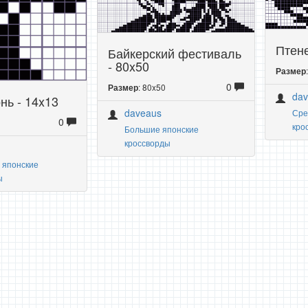
Птене
Байкерский фестиваль
- 80x50
Размер
0
: 80x50
Размер
da
нь - 14x13
daveaus
Сре
0
кро
Большие японские
кроссворды
 японские
ы