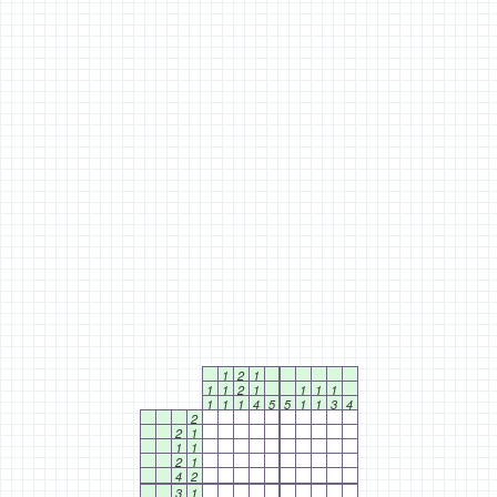
1
2
1
1
1
2
1
1
1
1
1
1
1
4
5
5
1
1
3
4
2
2
1
1
1
2
1
4
2
3
1