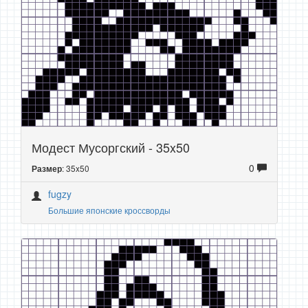
Модест Мусоргский - 35x50
0
: 35x50
Размер
fugzy
Большие японские кроссворды