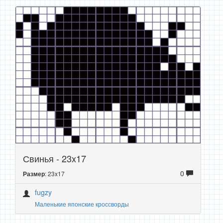
Свинья - 23x17
0
: 23x17
Размер
fugzy
Маленькие японские кроссворды