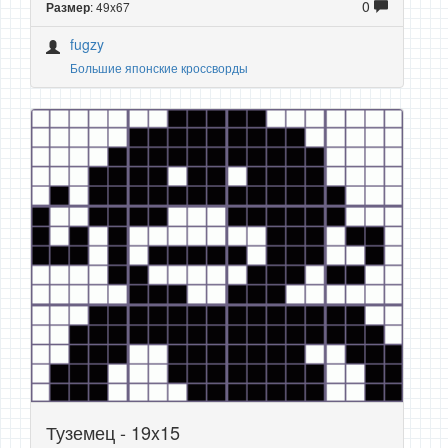
0
: 49x67
Размер
fugzy
Большие японские кроссворды
Туземец - 19x15