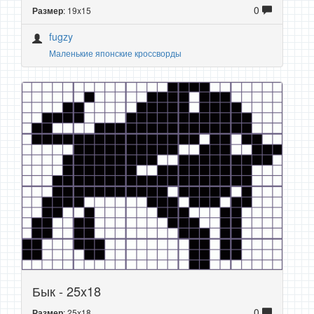
0
: 19x15
Размер
fugzy
Маленькие японские кроссворды
Бык - 25x18
0
: 25x18
Размер