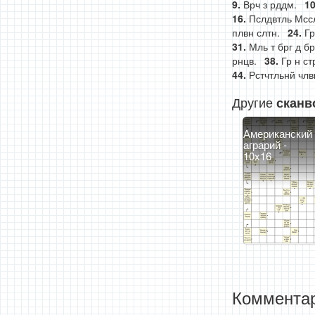
Врч з рддм.
Пслдвтль Мсс
плвн слтн.
Гр
Мль т брг д бр
рнцв.
Гр н ст
Рстчтльнй члв
Другие
сканв
Американский
аграрий -
10x16
Комментар