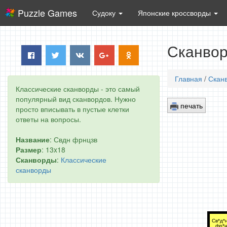
Puzzle Games
Судоку
Японские кроссворды
Сканвор
Главная
/
Скан
Классические сканворды - это самый
популярный вид сканвордов. Нужно
печать
просто вписывать в пустые клетки
ответы на вопросы.
Название
: Свдн фрнцзв
Размер
: 13x18
Сканворды
:
Классические
сканворды
Св*д*н
фр*н