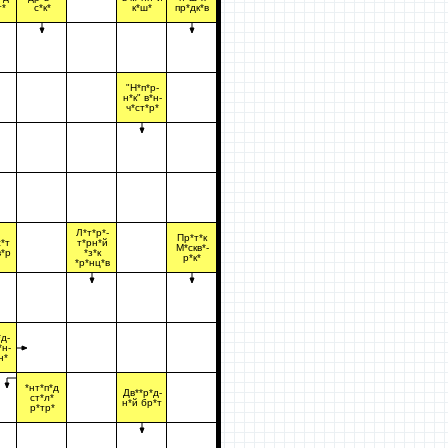
г*
с*к*
к*ш*
пр*дк*в
"Н*п*р-
н*к" в*н-
ч*ст*р*
Л*т*р*-
Пр*т*к
*т
т*рн*й
М*скв*-
в*р
*з*к
р*к*
*р*нц*в
д-
*н-
н*
*нт*п*д
Дв**р*д-
ст*л*
н*й бр*т
р*тр*