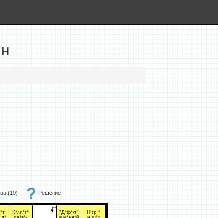
йн
ва (
10
)
Решение
*т
К*лл*г*
"Д*ф*кт"
Н*гр *
 д*
др*в*-
в м*нн*й
н*ш*х