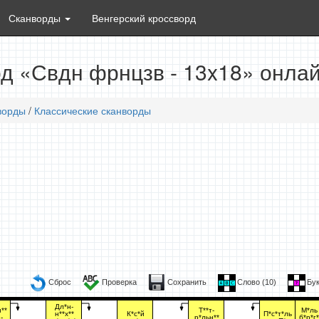
Сканворды
Венгерский кроссворд
д «Свдн фрнцзв - 13x18» онла
ворды
/
Классические сканворды
Сброс
Проверка
Сохранить
Слово (
10
)
Бук
Дл*н-
**
Т**т-
М*ль 
н**х**
К*с*й
П*с*т*ль
-
р*льн**
б*р*г*