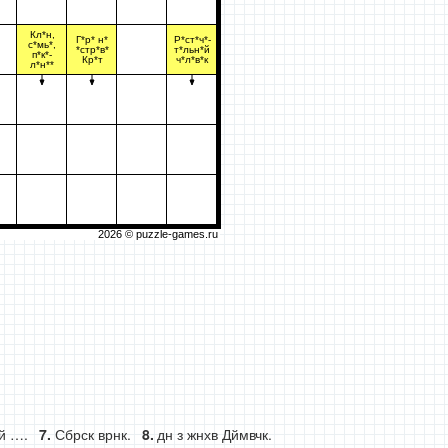
Кл*н,
Г*р* н*
Р*ст*ч*-
с*мь*,
*стр*в*
т*льн*й
п*к*-
Кр*т
ч*л*в*к
л*н**
2026 ©
puzzle-games.ru
й ….
Сбрск врнк.
дн з жнхв Дймвчк.