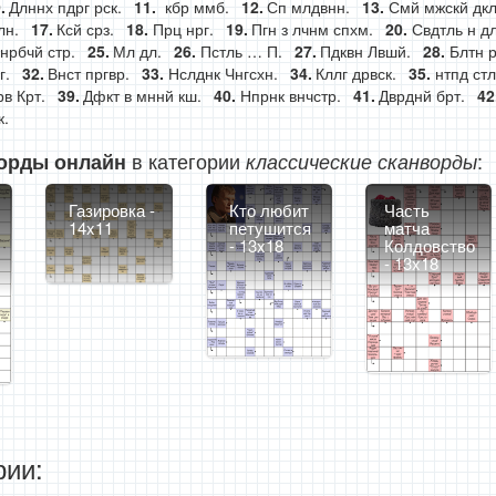
Длннх пдрг рск.
кбр ммб.
Сп млдвнн.
Смй мжскй дкл
лн.
Ксй срз.
Прц нрг.
Пгн з лчнм спхм.
Свдтль н дл
нрбчй стр.
Мл дл.
Пстль … П.
Пдквн Лвшй.
Блтн р
г.
Внст пргвр.
Нслднк Чнгсхн.
Кллг дрвск.
нтпд стл
рв Крт.
Дфкт в мннй кш.
Нпрнк внчстр.
Дврднй брт.
к.
в категории
:
орды онлайн
классические сканворды
Газировка -
Кто любит
Часть
14x11
петушится
матча
- 13x18
Колдовство
- 13x18
ии: