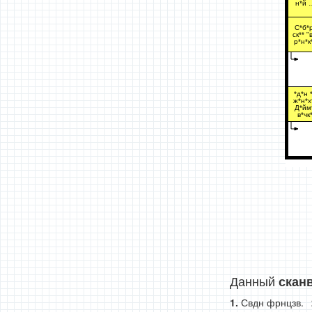
н*й 
С*б*р
ск** "в
р*н*к
*д*н 
ж*н*х
Д*йм
в*чк
Данный
скан
Свдн фрнцзв.