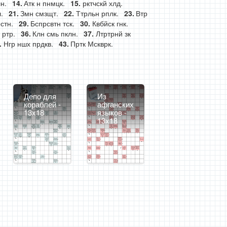
н.
Атк н пнмцк.
рктчскй хлд.
.
Змн смзщт.
Ттрльн рплк.
Втр
стн.
Бспрсвтн тск.
Квбйск гнк.
 ртр.
Клн смь пклн.
Лтртрнй зк
Нгр ншх прдкв.
Пртк Мскврк.
Депо для
Из
кораблей -
афганских
13x18
языков -
13x18