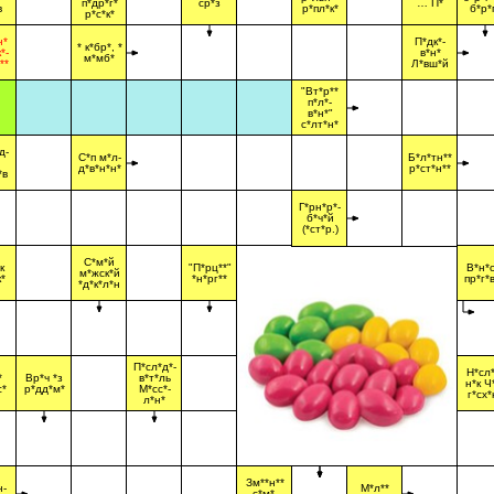
п*др*г*
ср*з
… П*
в
р*пл*к*
б*р*
р*с*к*
н*
П*дк*-
* к*бр*, *
*-
в*н*
м*мб*
**
Л*вш*й
"Вт*р**
п*л*-
в*н*"
с*лт*н*
д-
С*п м*л-
Б*л*тн**
д*в*н*н*
р*ст*н**
*в
Г*рн*р*-
б*ч*й
(*ст*р.)
С*м*й
к
"П*рц**"
В*н*с
м*жск*й
*
*н*рг**
пр*г*
*д*к*л*н
П*сл*д*-
Н*сл*
*
Вр*ч *з
в*т*ль
н*к Ч
с*
р*дд*м*
М*сс*-
г*сх*
л*н*
Зм**н**
н-
М*л**
с*м*-