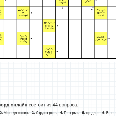
…
д*л*
з*щ*т*
-
Ат*к*, н*
Б*спр*-
*-
п*-
св*тн**
*"
н*м*цк*
т*ск*
П*г*н* з*
л*чн*м
*сп*х*м
*з
*ркт*-
*в
К*вб*й-
ч*ск*й
*-
ск** г*нк*
х*л*д
*
Св*д*-
т*ль н*
д**л*
состоит из 44 вопроса:
ворд онлайн
Мшн дл скшвн.
Стрднк ргнв.
Пс к рмк.
пр дл с.
Бшнн