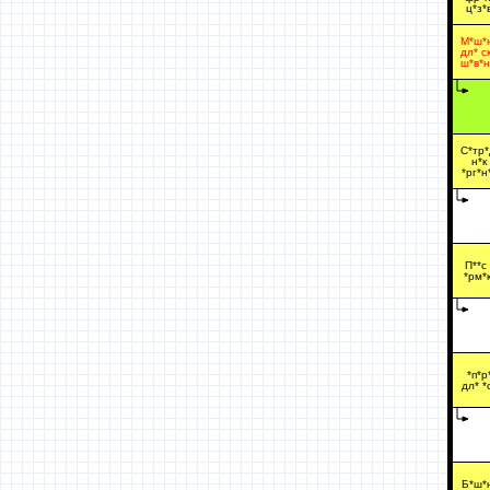
ц*з*
М*ш*
дл* ск
ш*в*н
С*тр*
н*к
*рг*н
П**с 
*рм*к
*п*р
дл* *
Б*ш*