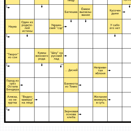
пищу
Ёмкое
Кусочек
Батюшка
высказы-
дыни
вание
Один из
родите-
Украин-
У сабо
Наука
лей
ский "сэр"
его нет
истины
Кукиш
"Шоу" на
"Творог"
женского
русский
из сои
рода
лад
Неприви-
… Дисней
тая
яблоня
Город из
грёз
Банкнота
Остапа
из Токио
Бендера
Аляска,
"Видео-
Желание
но не
камера"
вникнуть
куртка
на лице
в суть
Зерновая
основа
хлеба