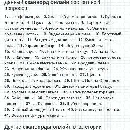
Данный
состоит из 41
сканворд онлайн
вопросов:
… информации.
Сельский дом в тропиках.
Курага с
косточкой.
Наука.
Творог из сои.
Город из грёз
Остапа Бендера.
Аляска но не куртка.
Один из
родителей истины.
Видеокамера на лице.
Дорожный
указатель.
Владение для тюрка.
Кукиш женского
рода.
Украинский сэр.
Шоу на русский лад.
Юношаслуга.
На нём готовят пищу.
Батюшка.
… Дисней.
Банкнота из Токио.
Зерновая основа
хлеба.
Ёмкое высказывание.
Бродячий певец.
Непривитая яблоня.
Желание вникнуть в суть.
Кусочек дыни.
У сабо его нет.
Щипач.
Верхолаз из мира флоры.
Штат с Новым Орлеаном.
Народ из Индокитая.
Цветок из шлягера Ротару.
Коллега и земляк Гегеля.
Балка поперёк корабля.
Бекон шпик.
Юрьев для эстонца.
Ненавидит
прогресс.
… Куросава.
Шуба северянина.
Элитный колледж на Темзе.
Известняк для побелки.
Восковые фигуры мадам ….
Другие
в категории
сканворды онлайн