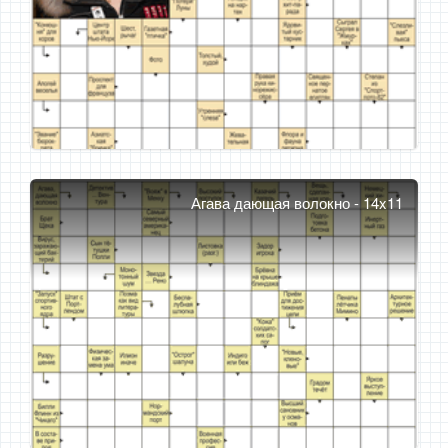
Агава дающая волокно - 14x11