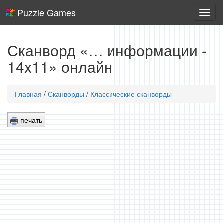
Puzzle Games
Логич
игры
Сканворд «… информации -
14x11» онлайн
Главная
/
Сканворды
/
Классические сканворды
печать