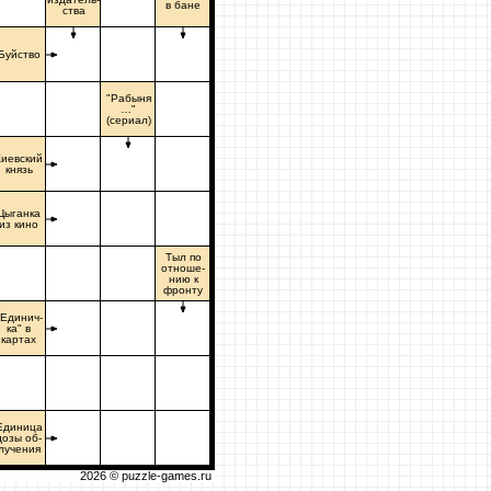
в бане
ства
Буйство
"Рабыня
…"
(сериал)
Киевский
князь
Цыганка
из кино
Тыл по
отноше-
нию к
фронту
"Единич-
ка" в
картах
Единица
дозы об-
лучения
2026 ©
puzzle-games.ru