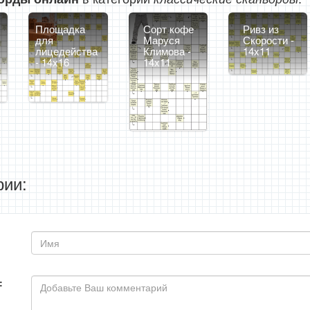
Площадка
Сорт кофе
Ривз из
для
Маруся
Скорости -
лицедейства
Климова -
14x11
- 14x16
14x11
ии:
: