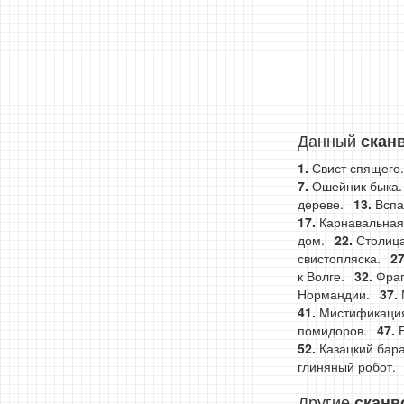
Данный
скан
Свист спящего.
Ошейник быка.
дереве.
Вспа
Карнавальная
дом.
Столица
свистопляска.
к Волге.
Фраг
Нормандии.
Мистификация
помидоров.
Казацкий бар
глиняный робот.
Другие
сканв