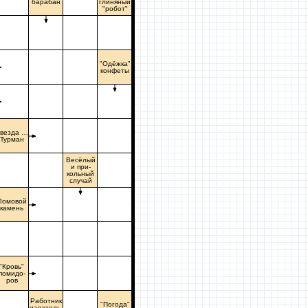
барабан
глиняный
"робот"
"Одёжка"
конфеты
везда …
Турман
Весёлый
и при-
кольный
случай
Ломовой
камень
"Кровь"
помидо-
ров
Работник
"Погода"
издатель-