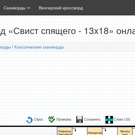
Сканворды
Венгерский кроссворд
д «Свист спящего - 13x18» онл
ворды
/
Классические сканворды
Сброс
Проверка
Сохранить
Слово (
10
)
Равнина
Венец
Напарник
"высокого
над