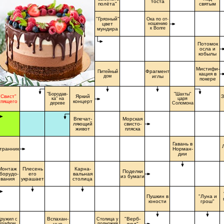
тоста
полёта"
святым
"Грязный"
Ока по от-
цвет
ношению
к Волге
мундира
Потомок
осла и
кобылы
Мистифи-
Фрагмент
Питейный
кация в
дом
иглы
покере
"Бородав-
"Шахты"
"Свист"
Яркий
З
ка" на
царя
спящего
концерт
дереве
Соломона
Впечат-
Морская
ляющий
свисто-
живот
пляска
Гавань в
транник
Норман-
дии
Монтаж
Плесень
Карна-
Поделки
борудо-
его
вальная
из бумаги
вания
украшает
столица
Пушкин в
"Луна и
юности
грош"
Вспахан-
"Верб-
ружил с
Столица у
графом
ные
подножия
люд"