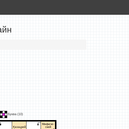
айн
Буква (
10
)
Мифиче-
Казацкий
ский