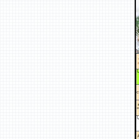
С
о
Д