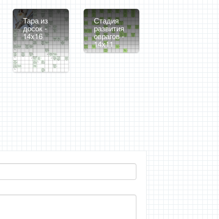
Тара из
Стадия
досок -
развития
14x16
оврагов -
14x11