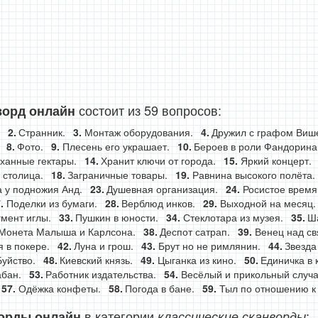
состоит из 59 вопросов:
ворд онлайн
Странник.
Монтаж оборудования.
Дружил с графом Виш
Фото.
Плесень его украшает.
Бероев в роли Фандорина
ханные гектары.
Хранит ключи от города.
Яркий концерт.
 столица.
Заграничные товары.
Равнина высокого полёта.
 у подножия Анд.
Душевная организация.
Росистое время 
Поделки из бумаги.
Верблюд инков.
Выходной на месяц.
мент иглы.
Пушкин в юности.
Стеклотара из музея.
Ш
Монета Малыша и Карлсона.
Деспот сатрап.
Венец над св
 в покере.
Луна и грош.
Брут но не римлянин.
Звезда
Буйство.
Киевский князь.
Цыганка из кино.
Единичка в 
абан.
Работник издательства.
Весёлый и прикольный случа
Одёжка конфеты.
Погода в бане.
Тыл по отношению к
в категории
:
орды онлайн
классические сканворды