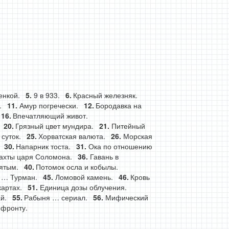
енкой.
9 в 933.
Красный железняк.
.
Амур погречески.
Бородавка на
Впечатляющий живот.
Грязный цвет мундира.
Питейный
суток.
Хорватская валюта.
Морская
Напарник тоста.
Ока по отношению
ахты царя Соломона.
Гавань в
ятым.
Потомок осла и кобылы.
 … Турман.
Ломовой камень.
Кровь
картах.
Единица дозы облучения.
й.
Рабыня … сериал.
Мифический
 фронту.