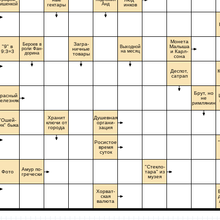
ишенкой
Анд
гектары
инков
Монета
Загра-
Бероев в
"9" в
Малыша
Выходной
роли Фан-
ничные
9:3=3
на месяц
и Карл-
дорина
товары
сона
Деспот,
сатрап
Брут, но
расный
не
елезняк
римлянин
Хранит
Душевная
"Ошей-
ключи от
органи-
ик" быка
города
зация
Росистое
время
суток
"Стекло-
Амур по-
Фото
тара" из
гречески
музея
Хорват-
ская
валюта