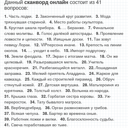
Данный
состоит из 41
сканворд онлайн
вопросов:
Часть лодки.
Законченный круг развития.
Мода
тряхнувшая стариной.
Место работы скульптора.
Круглая шкала прибора.
… Беранже.
Финальное
слово молитвы.
Голос далёкой автострады.
Проявление
ловкости и цепкости.
Изящные доски.
Так зовут
певицу Лорак.
VIPперсона иначе.
Крепость на линии
окопов.
… уходит в небо.
Импорт подругому.
Земли феодала.
Экран с итогами матча.
Он же
целковый.
Разыгравшаяся метель.
Учитель
красноречия.
Разбегающийся металл.
Лошадиная
заправка.
Мелкий приятель Аладдина.
Жаркое для
кавказца.
Каждый из строителей пирамид.
Обруч
стянутый кожей.
Детская вертушка.
Матьгероиня из
курятника.
Толстый холст.
Волынка из народа.
Крышка глаза.
Горбатая сестра коровы.
Уж-
переросток.
Тату бывалого матроса.
Верблюдгибрид.
Орган размножения у грибов.
Всякая чепуха.
Бартер во времена оные.
Работник ложки и вилки.
Благосклонность судьбы.
Свеча поработавшая во тьме.