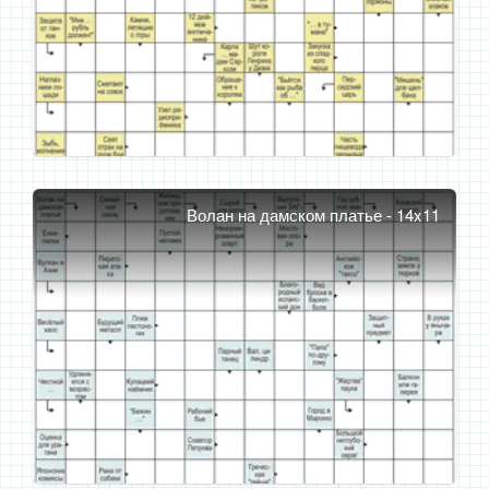
Волан на дамском платье - 14x11