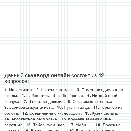
Данный
состоит из 42
сканворд онлайн
вопросов:
Инвестиция.
И крем и наждак.
Помощник директора
школы.
… Изергиль.
… безбрачия.
Нижний слой
воздуха.
В составе дивизии.
Секссимвол тенниса.
Зарисовка журналиста.
Путь китайца.
Горючее из
болота.
Соединение с кислородом.
Кузен салата.
Абсолютное безмолвие.
Кружева заменяющие
воротник.
Табор калмыков.
Моби ….
Похож на
вельвет.
Взгляды на жизнь.
Бродяга в портовом