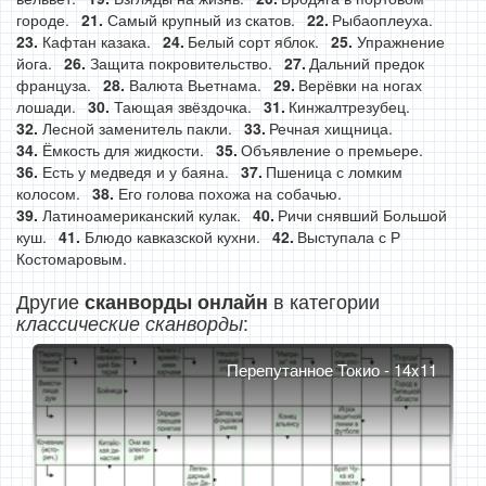
городе.
Самый крупный из скатов.
Рыбаоплеуха.
Кафтан казака.
Белый сорт яблок.
Упражнение
йога.
Защита покровительство.
Дальний предок
француза.
Валюта Вьетнама.
Верёвки на ногах
лошади.
Тающая звёздочка.
Кинжалтрезубец.
Лесной заменитель пакли.
Речная хищница.
Ёмкость для жидкости.
Объявление о премьере.
Есть у медведя и у баяна.
Пшеница с ломким
колосом.
Его голова похожа на собачью.
Латиноамериканский кулак.
Ричи снявший Большой
куш.
Блюдо кавказской кухни.
Выступала с Р
Костомаровым.
Другие
в категории
сканворды онлайн
:
классические сканворды
Перепутанное Токио - 14x11