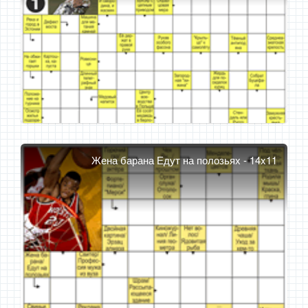
Жена барана Едут на полозьях - 14x11