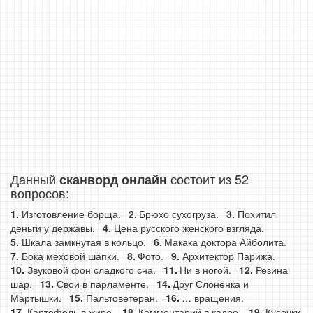
Данный
состоит из 52
сканворд онлайн
вопросов:
Изготовление борща.
Брюхо сухогруза.
Похитил
деньги у державы.
Цена русского женского взгляда.
Шкала замкнутая в кольцо.
Макака доктора Айболита.
Бока меховой шапки.
Фото.
Архитектор Парижа.
Звуковой фон сладкого сна.
Ни в ногой.
Резина
шар.
Свои в парламенте.
Друг Слонёнка и
Мартышки.
Пальтоветеран.
… вращения.
Картофель в жире.
Комментарий в кадре.
Кусочки