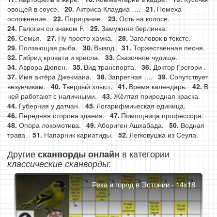
овощей в соусе.
Актриса Клаудиа ….
Помеха
осложнение.
Порицание.
Ость на колосе.
Галоген со знаком F.
Замужняя берлинка.
Семья.
Ну просто хамка.
Заголовок в тексте.
Ползающая рыба.
Вывод.
Торжественная песня.
Гибрид кровати и кресла.
Сказочное чудище.
Аврора Дюпен.
Вид транспорта.
Доктор Грегори .
Имя актёра Джекмана.
Запретная ….
Сопутствует
везунчикам.
Твёрдый хлыст.
Время календарь.
В
ней работают с наличными.
Жёлтая природная краска.
Губерния у датчан.
Логарифмическая единица.
Передняя сторона здания.
Помощница профессора.
Опора локомотива.
Абориген Ашхабада.
Водная
трава.
Напарник кариатиды.
Легковушка из Сеула.
Другие
в категории
сканворды онлайн
:
классические сканворды
Река и город в Эстонии - 14x18