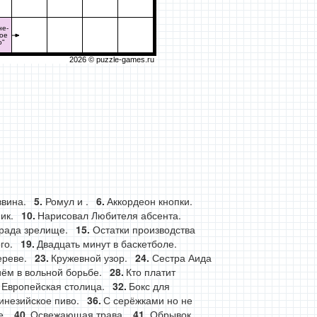
не-
кое
о"
2026 ©
puzzle-games.ru
ввина.
Ромул и .
Аккордеон кнопки.
ик.
Нарисовал Любителя абсента.
рада зрелище.
Остатки производства
го.
Двадцать минут в баскетболе.
ереве.
Кружевной узор.
Сестра Аида
ём в вольной борьбе.
Кто платит
Европейская столица.
Бокс для
инезийское пиво.
С серёжками но не
е.
Освежающая трава.
Обрывок.