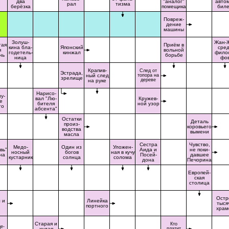
два
"аналог"
авто
рал
тизма
берёзка
помещика
бил
Повреж-
дение
машины
Золуш-
Жан-
тая
Приём в
кина бла-
Японский
сре
я
вольной
годетель-
кинжал
фило
нь
борьбе
ница
фо
Крапив-
След от
Эстрада,
ный след
топора на
зрелище
дереве
на руке
Нарисо-
у-
вал "Лю-
Кружев-
е
бителя
ной узор
то
абсента"
Остатки
Деталь
произ-
коровьего
водства
вымени
масла
Сестра
Чувство,
Медо-
Один из
Уложен-
вь"
Аида и
не поки-
носный
богов
ная в кучу
на
Посей-
давшее
кустарник
солнца
солома
дона
Печорина
Европей-
ская
столица
Остр
 и
Линейка
тыся
портного
храм
Старая и
Кто
е-
худая
платит