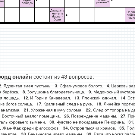
пки
риалами?
лошадь
Двадцать
Поли
минут в
зийс
баскет-
"пив
боле
состоит из 43 вопросов:
ворд онлайн
Ядовитая змея пустынь.
Сфагнумовое болото.
Церковь ра
а берёзка.
Золушкина благодетельница.
Медоносный кустарн
ая лошадь.
И Горн и Канаверал.
Японский кинжал.
Эст
из богов солнца.
Крапивный след на руке.
Линейка портно
фанатизма.
Уложенная в кучу солома.
След от топора на д
Восточный аналог помещика.
Повреждение машины.
При
таль коровьего вымени.
Чувство не покидавшее Печорина.
Жан-Жак среди философов.
Остров тысячи храмов.
Пол
 занятие.
Бензиновое чрево машины.
Ряса что носит падр