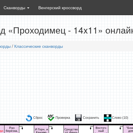
Сканворды
Венгерский кроссворд
д «Проходимец - 14x11» онлай
ворды
/
Классические сканворды
Сброс
Проверка
Сохранить
Слово (
10
)
Раз
Восточ-
"Бок
И Горн, и
Средство
ди-
берёзка,
ный
дл
Канаве-
от фана-