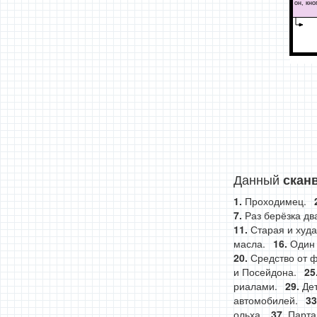
он, кно
Данный
скан
Проходимец.
Раз берёзка дв
Старая и худ
масла.
Один 
Средство от 
и Посейдона.
риалами.
Де
автомобилей.
ольха.
Парта