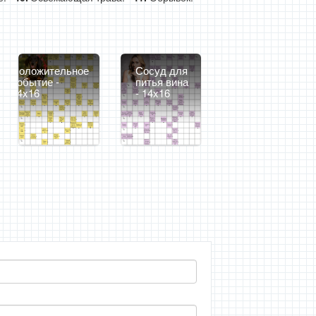
Положительное
Сосуд для
событие -
питья вина
14x16
- 14x16