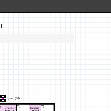
н
Буква (
10
)
с"
С "серёж-
Освежа-
я
ками", но
ющая