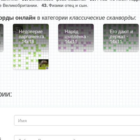
е Великобритании.
Физики отец и сын.
в категории
:
орды онлайн
классические сканворды
Недоверие
Наряд
Его дают и
парламента
цыплёнка -
держат -
- 14x18
14x11
14x11
ии:
: