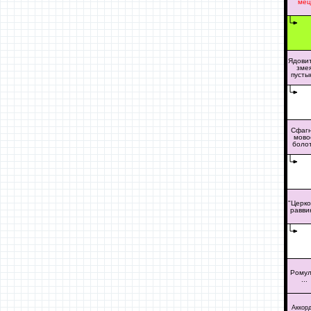
мец
Ядови
зме
пусты
Сфагн
мово
боло
"Церко
равви
Ромул
...
Аккорд