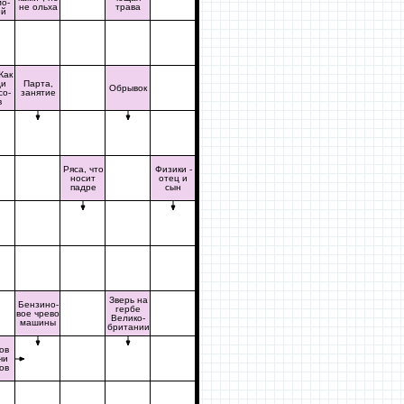
мо-
не ольха
трава
ей
Жак
ди
Парта,
Обрывок
со-
занятие
в
Ряса, что
Физики -
носит
отец и
падре
сын
Зверь на
Бензино-
гербе
вое чрево
Велико-
машины
британии
ов
чи
ов