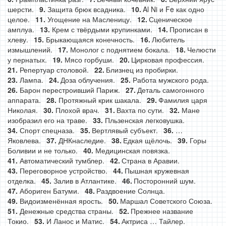
шерсти.
Защита брюк всадника.
Al Ni и Fe как одно
целое.
Угощение на Масленицу.
Сценическое
амплуа.
Крем с твёрдыми крупинками.
Прописан в
хлеву.
Брыкающаяся конечность.
Любитель
измышлений.
Монолог с поднятием бокала.
Челюсти
у пернатых.
Мясо горбуши.
Цирковая профессия.
Репертуар столовой.
Близнец из пробирки.
Лампа.
Доза облучения.
Работа мужского рода.
Барон перестроивший Париж.
Деталь самогонного
аппарата.
Протяжный крик шакала.
Фамилия царя
Николая.
Плохой врач.
Вахта по сути.
Мане
изобразил его на траве.
Пльзенская легковушка.
Спорт спецназа.
Вертлявый субъект.
…
Яковлева.
ДНКнаследие.
Едкая щёлочь.
Горы
Боливии и не только.
Медицинская повязка.
Автоматический тумблер.
Страна в Аравии.
Переговорное устройство.
Пышная кружевная
отделка.
Залив в Атлантике.
Посторонний шум.
Абориген Батуми.
Раздвоение Солнца.
Видоизменённая ярость.
Маршал Советского Союза.
Денежные средства страны.
Прежнее название
Токио.
И Ланос и Матис.
Актриса … Тайлер.