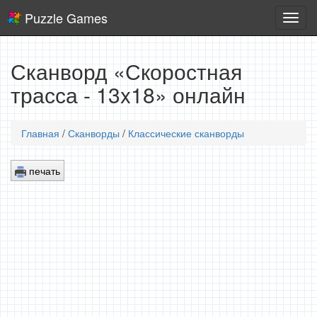
Puzzle Games
Логич
игры
Сканворд «Скоростная
трасса - 13x18» онлайн
Главная
/
Сканворды
/
Классические сканворды
печать