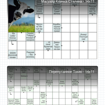
Магуайр Кличка Сталина - 14x11
Перепутанное Токио - 14x11