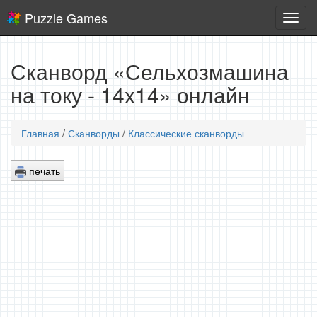
Puzzle Games
Логич
игры
Сканворд «Сельхозмашина
на току - 14x14» онлайн
Главная
/
Сканворды
/
Классические сканворды
печать