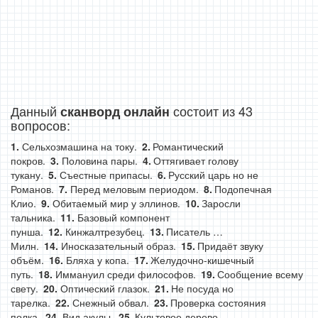
Данный
состоит из 43
сканворд онлайн
вопросов:
Сельхозмашина на току.
Романтический
покров.
Половина пары.
Оттягивает голову
тукану.
Съестные припасы.
Русский царь но не
Романов.
Перед меловым периодом.
Подопечная
Клио.
Обитаемый мир у эллинов.
Заросли
тальника.
Базовый компонент
пунша.
Кинжалтрезубец.
Писатель …
Милн.
Иносказательный образ.
Придаёт звуку
объём.
Бляха у копа.
Желудочно-кишечный
путь.
Иммануил среди философов.
Сообщение всему
свету.
Оптический глазок.
Не посуда но
тарелка.
Снежный обвал.
Проверка состояния
полка.
Вид акулы.
Культовое дерево