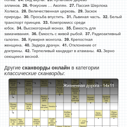
эллинов.
Фокусник … Акопян.
Пассия Шерлока
Холмса.
Величественная церковь.
Заскок
природы.
Просьба впустить.
Львиная часть.
Белый
транспорт принцев.
Компромисс среди
юбок.
Высокогорный монах.
Ёмкость для
замачивания.
Ёмкость с живой рыбой.
Радиоактивный
галоген.
Кумирня монгола.
Крепостная
женщина.
Задира драчун.
Отклонение от
доктрины.
Терпеливый кандидат в атаманы.
Зерно
сеющееся весной.
Другие
в категории
сканворды онлайн
:
классические сканворды
Жизненная дорога - 14x11