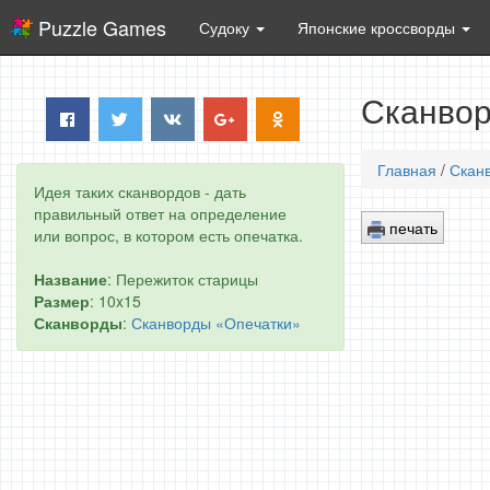
Puzzle Games
Судоку
Японские кроссворды
Сканвор
Главная
/
Скан
Идея таких сканвордов - дать
правильный ответ на определение
печать
или вопрос, в котором есть опечатка.
Название
: Пережиток старицы
Размер
: 10x15
Сканворды
:
Сканворды «Опечатки»