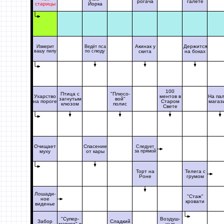
рогача
галете
старицы
Йорка
Акинак у
Держится
Измерит
Ведёт пса
вашу пилу
по слюду
скита
на боках
100
Птица с
"Плюсо-
Ухарство
ментов в
На пал
загнутым
вой"
на пороге
Старом
магаз
клюзом
полис
Свете
Очищает
Спасение
Следует
муху
от кары
за прямой
Торт на
Телега с
Роне
грумом
Лошади-
"Стаж"
ное
кровати
виденье
"Супер-
Воздуш-
Забор
Сладкий
маркет" в
ные