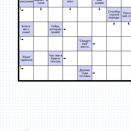
рисунков
плот
сале
рамки
Столбик
Плот
торной
чий ст
породы
Благо-
Гайка,
вест,
которую
накат
травят
"Сердеч-
ная"
месть
Час пик в
"Брак"
букете
гармони
театра
Дерево
года
тутовых