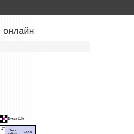
» онлайн
Буква (
10
)
Злак
Сад в
азбуки