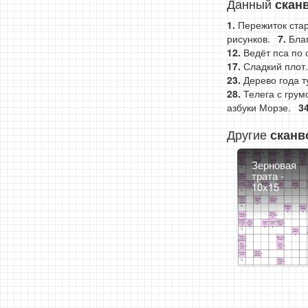
Данный
скан
Пережиток ста
рисунков.
Благ
Ведёт пса по 
Сладкий плот.
Дерево года т
Телега с грум
азбуки Морзе.
Другие
сканв
Зерновая
трата -
10x15