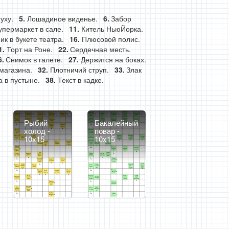
уху.
Лошадиное виденье.
Забор
упермаркет в сале.
Китель НьюЙорка.
ик в букете театра.
Плюсовой полис.
Торт на Роне.
Сердечная месть.
Снимок в галете.
Держится на боках.
магазина.
Плотничий струп.
Злак
 в пустыне.
Текст в кадке.
Рыбий
Бакалейный
холод -
повар -
10x15
10x15