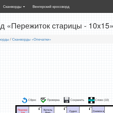
Сканворды
Венгерский кроссворд
д «Пережиток старицы - 10x15
ворды
/
Сканворды «Опечатки»
Сброс
Проверка
Сохранить
Слово (
10
)
Пережи-
Китель
Судно
Снимок в
ток
Нью-