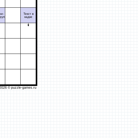
ни-
Текст в
руп
кадке
2026 ©
puzzle-games.ru