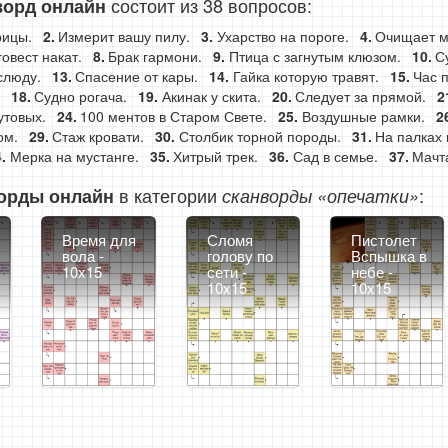
состоит из 38 вопросов:
ворд онлайн
рицы.
Измерит вашу пилу.
Ухарство на пороге.
Очищает м
овест накат.
Брак гармони.
Птица с загнутым клюзом.
С
слюду.
Спасение от кары.
Гайка которую травят.
Час п
Судно рогача.
Акинак у скита.
Следует за прямой.
утовых.
100 ментов в Старом Свете.
Воздушные рамки.
ом.
Стаж кровати.
Столбик торной породы.
На палках 
Мерка на мустанге.
Хитрый трек.
Сад в семье.
Мачта
в категории
:
орды онлайн
сканворды «опечатки»
Время для
Сломя
Пистолет
вола -
голову по
Вспышка в
10x15
сети -
небе -
10x15
10x15