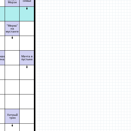
семье
Морзе
"Мерка"
на
мустанге
ках
Мачта в
ина
пустыне
Хитрый
трек