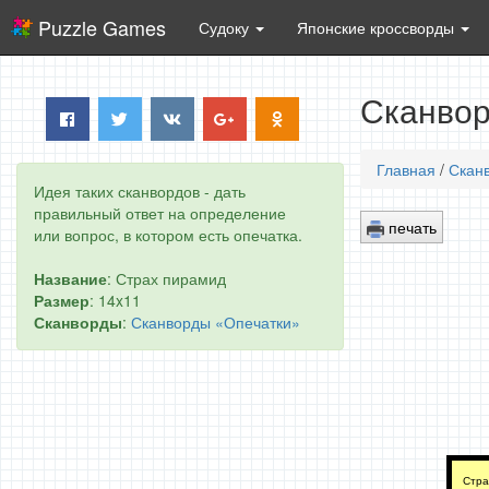
Puzzle Games
Судоку
Японские кроссворды
Сканвор
Главная
/
Скан
Идея таких сканвордов - дать
правильный ответ на определение
печать
или вопрос, в котором есть опечатка.
Название
: Страх пирамид
Размер
: 14x11
Сканворды
:
Сканворды «Опечатки»
Стра