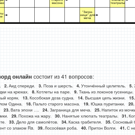
ках
масона
театралы
"Загра-
ты
ница" для
ре
меча
состоит из 41 вопросов:
ворд онлайн
.
Аид спереди.
Поза и шерсть.
Утончённый целитель.
ки на крюках.
Котлеты на паре.
Ткань из локонов гусеницы.
ый коряк.
Кособокая доза судна.
Высшая цепь жизни.
алом Одина.
Пальто старого масона.
Юшка пуританки.
.
Вата эпохи ….
Заграница для меча.
Напиток из мочк
мки.
Похожа на жару.
Нанятые хлюпать театралы.
Ко
те.
Дело для самолётов.
Каска грабителя.
Сосновый 
нт со злаком Ra.
Лососёвая роба.
Притон Волги.
С н