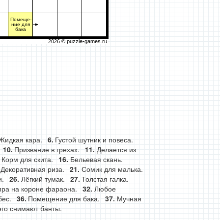
Помеще-
ние для
бака
2026 ©
puzzle-games.ru
Жидкая кара.
Густой шутник и повеса.
Призвание в грехах.
Делается из
Корм для скита.
Бельевая скань.
Декоративная риза.
Сомик для малька.
и.
Лёгкий тумак.
Толстая галка.
пра на короне фараона.
Любое
бес.
Помещение для бака.
Мучная
его снимают банты.