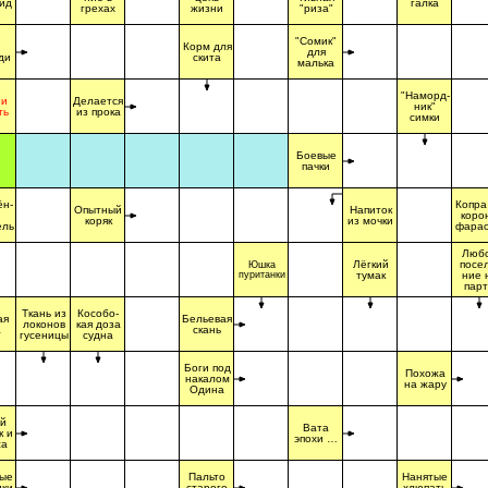
ид
галка
грехах
жизни
"риза"
"Сомик"
Корм для
для
ди
скита
малька
"Наморд-
 и
Делается
ник"
ть
из прока
симки
Боевые
пачки
ён-
Копра
Опытный
Напиток
коро
коряк
из мочки
ель
фара
Люб
Лёгкий
посел
Юшка
пуританки
тумак
ние 
пар
Ткань из
Кособо-
ая
Бельевая
локонов
кая доза
а
скань
гусеницы
судна
Боги под
Похожа
накалом
на жару
Одина
ой
Вата
к и
эпохи …
са
ые
Пальто
Нанятые
дки
старого
хлюпать