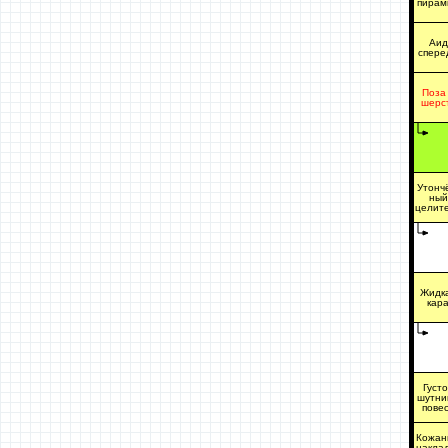
пирам
Аид
спере
Поза
шерс
Утонч
ный
целит
Жидк
кар
Густ
шутни
пове
Кожан
накла