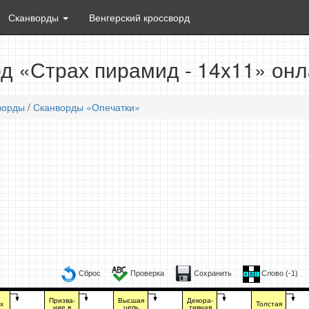
Сканворды
Венгерский кроссворд
д «Страх пирамид - 14x11» он
ворды
/
Сканворды «Опечатки»
Сброс
Проверка
Сохранить
Слово (
-1
)
Призва-
Высшая
Декора-
х
Толстая
ние в
цепь
тивная