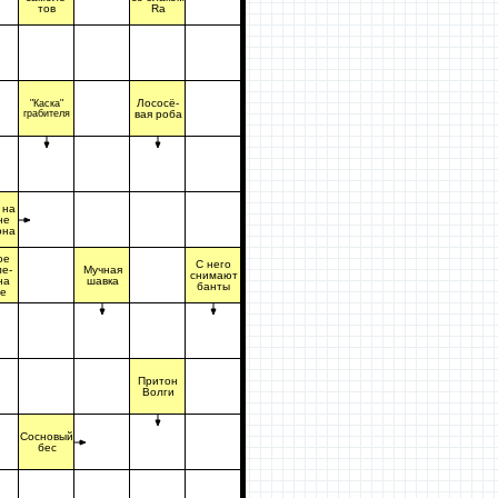
тов
Ra
Лососё-
"Каска"
грабителя
вая роба
 на
не
она
ое
С него
е-
Мучная
снимают
на
шавка
банты
те
Притон
Волги
Сосновый
бес