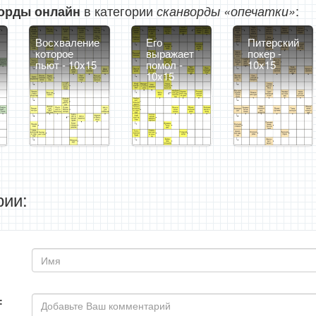
в категории
:
орды онлайн
сканворды «опечатки»
Восхваление
Его
Питерский
которое
выражает
покер -
пьют - 10x15
помол -
10x15
10x15
ии:
: