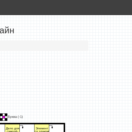
лайн
Буква (
-1
)
Дело для
Элемент
самолё-
со злаком