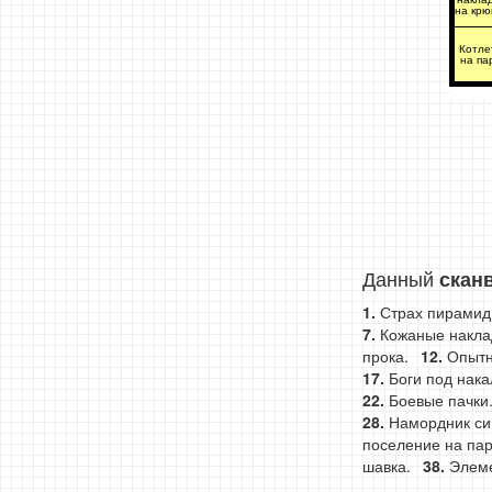
на крю
Котле
на па
Данный
скан
Страх пирамид
Кожаные наклад
прока.
Опытн
Боги под нак
Боевые пачки
Намордник си
поселение на пар
шавка.
Элеме