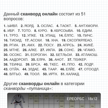
Данный
состоит из 51
сканворд онлайн
вопросов:
ЫИВЛ.
ЯОРД.
ОСЛАС.
ТАОКТ.
АНТХМОРИ.
ИБР.
ТОТО.
КУРО.
КБРСОЫВА.
ЕДИМ.
ТРТО.
УПКЕ.
УПАЩ.
ЁЛПС.
ПИЧС.
ТИОИД.
АССКИ.
ХНА.
СКСОПКРЛЕАО.
РГИА.
АМХ.
ПОСУ.
АПРСЬ.
ЖИКЁ.
МТНЕ.
АЛКЕ.
ИКПА.
СОНС.
ЧГАМО.
ОСОКС.
ЕОРОГАН.
БЕТЛЬОИ.
АТЛАКОШ.
ААДОРСКП.
ЕЛРА.
АНОТ.
ТЕИКЕР.
ТЕИФШ.
БРСА.
ТКЕС.
ППО.
ЛОДР.
ОТЙА.
ЗЛДАЕ.
ТААР.
ЕЛЙЕ.
ОТООДЛ.
ВЛТЬО.
ТООЛ.
ИРТК.
КАЛАКД.
Другие
в категории
сканворды онлайн
:
сканворды «путаница»
ЕРЕОРБС - 18x12