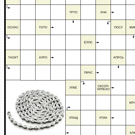
ТРТО
ХНА
ОСЛАС
ТОТО
ПОСУ
ЖИ
ЁЛПС
ТАОКТ
КУРО
АПРСЬ
ПИЧС
СКСОП-
УПКЕ
КРЛЕАО
МТ
УПАЩ
РГИА
АЛ