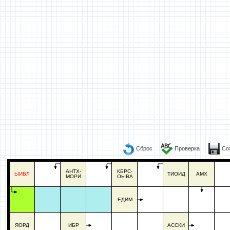
Сброс
Проверка
Со
АНТХ-
КБРС-
ЫИВЛ
ТИОИД
АМХ
МОРИ
ОЫВА
ЕДИМ
ЯОРД
ИБР
АССКИ