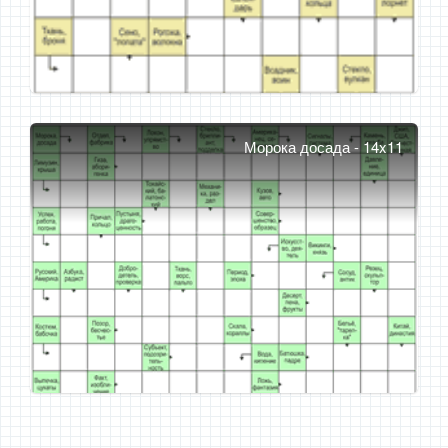
Морока досада - 14x11