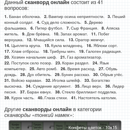
Данный
состоит из 41
сканворд онлайн
вопросов:
Банан оболочка.
Вампир осина неприятности.
Пеший
конный солдат.
Суд дело сложность.
Дерево
фальшивка.
Питер футбол.
Сыр Франция.
Аляска
житель.
Дом брёвна.
Запах аромат.
Побег
верхушка.
Мчащийся сила.
Оратор жемчуг.
Цыплята крупа.
Кукла младенец.
Яблоки сорт.
Хлам отбросы.
Трибуны мяч.
Галоген радиация.
Хозяин начальник шеф.
Газ ароматизатор.
Поступок село позор.
Коран раздел.
Язык
компьютер.
Авто ромб.
Время расход.
Обувь
дождь.
Дух обитель.
Бунин рассказ.
Обрыв утёс.
Войско караван.
Иголка шлейф.
Богатство
выскочка.
Суждение аргумент.
Лицо верх.
Лидер
песня.
Баран евнух.
Стекло бриллиант подделка.
Курок часть.
Глаза стихи.
Настоятель католик.
Другие
в категории
сканворды онлайн
:
сканворды «тонкий намек»
Конфеты цветок - 10x15