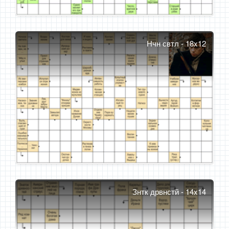
Нчн свтл - 18x12
Знтк дрвнстй - 14x14