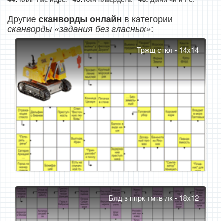
Другие
в категории
сканворды онлайн
:
сканворды «задания без гласных»
Тржщ сткл - 14x14
Блд з ппрк тмтв лк - 18x12