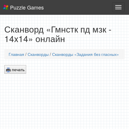
Puzzle Games
Логич
игры
Сканворд «Гмнстк пд мзк -
14x14» онлайн
Главная
/
Сканворды
/
Сканворды «Задания без гласных»
печать