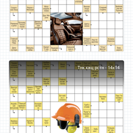
Тнк кжц рстн - 14x14