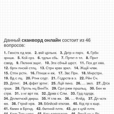
Данный
состоит из 46
сканворд онлайн
вопросов:
Гмнстк пд мзк.
вчй црльнк.
Дктр н пкрч.
Грбн
зрншк.
Ксй срз.
тдльн сбь.
Прткт п тл.
Прнт
сзвзд.
Пклннк зщнг.
Зпх сбчьй шрст.
Пск дл хмк.
бргн пнскй стлц.
Стрн крвх зркл.
Жщй члвк.
Стпн рстн.
Птншк н кж.
Звс Прн.
Мнрстрн.
Вд с лц.
Ртнк слдт.
Гсдрств в з.
Рйн Сч.
Длтнт.
ффкт зртнг.
Лцй гмнз.
… змл.
Дтск
гршк.
Пртль нц ВннПх.
Срл ржм пршльц.
Бкн кк
стрв.
з нг врт пв.
Држв с Слм.
Грд пдлдк.
Дплмтчскй дмрш.
Н глв жк.
… Флйд.
Дл чстк
мк.
Гтрнй нрв.
Бблйскй ктклзм.
Кгд пр к кшр.
Кммн в Бргнд.
бмтннй плтк.
дн з цлй плтк.
Кллг Тмс ндрс.
Кжн плвсрдств.
Дмнй чн н Рс.