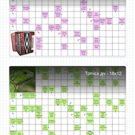
Трпчск дч - 18x12