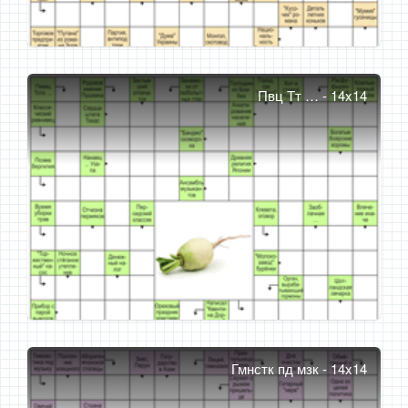
Пвц Тт … - 14x14
Гмнстк пд мзк - 14x14