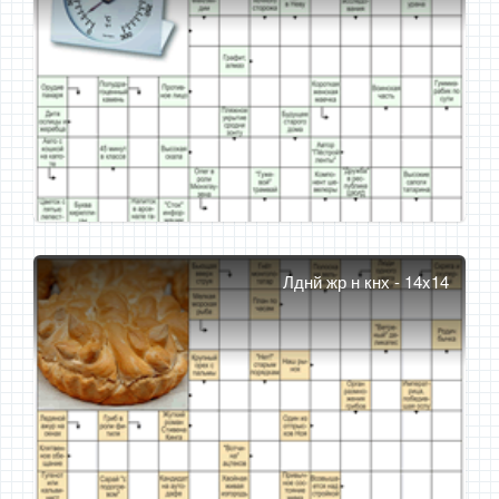
Лднй жр н кнх - 14x14