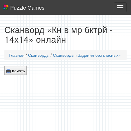
Puzzle Games
Логич
игры
Сканворд «Кн в мр бктрй -
14x14» онлайн
Главная
/
Сканворды
/
Сканворды «Задания без гласных»
печать