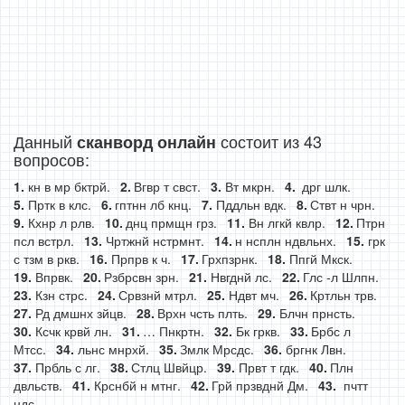
Данный
состоит из 43
сканворд онлайн
вопросов:
кн в мр бктрй.
Вгвр т свст.
Вт мкрн.
дрг шлк.
Пртк в клс.
гптнн лб кнц.
Пддльн вдк.
Ствт н чрн.
Кхнр л рлв.
днц прмщн грз.
Вн лгкй квлр.
Птрн
псл встрл.
Чртжнй нстрмнт.
н нсплн ндвльнх.
грк
с тзм в ркв.
Прпрв к ч.
Грхпзрнк.
Ппгй Мкск.
Впрвк.
Рзбрсвн зрн.
Нвгднй лс.
Глс -л Шлпн.
Кзн стрс.
Срвзнй мтрл.
Ндвт мч.
Кртльн трв.
Рд дмшнх зйцв.
Врхн чсть плть.
Блчн прнсть.
Ксчк крвй лн.
… Пнкртн.
Бк гркв.
Брбс л
Мтсс.
льнс мнрхй.
Змлк Мрсдс.
бргнк Лвн.
Прбль с лг.
Стлц Швйцр.
Првт т гдк.
Плн
двльств.
Крснбй н мтнг.
Грй прзвднй Дм.
пчтт
ндс.