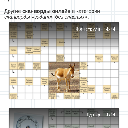
Другие
в категории
сканворды онлайн
:
сканворды «задания без гласных»
Жлн стрмлн - 14x14
Рд пхр - 14x14