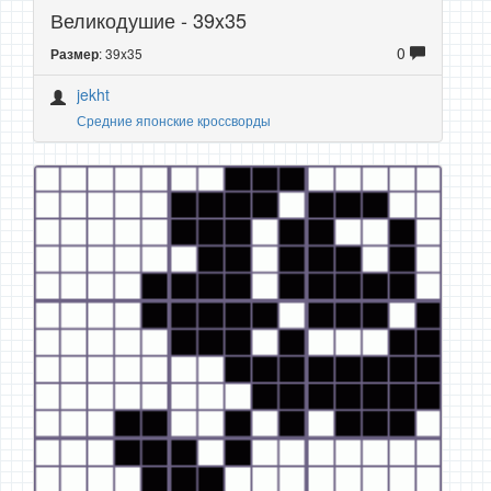
Великодушие - 39x35
0
: 39x35
Размер
jekht
Средние японские кроссворды