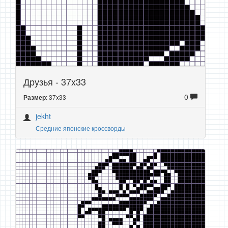
Друзья - 37x33
0
: 37x33
Размер
jekht
Средние японские кроссворды