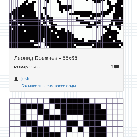
Леонид Брежнев - 55x65
0
: 55x65
Размер
jekht
Большие японские кроссворды