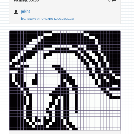
Размер
jekht
Большие японские кроссворды