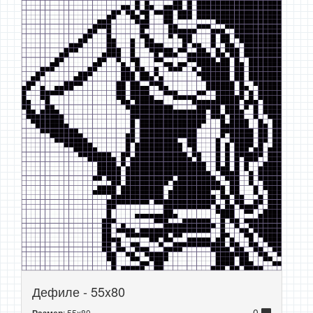
Дефиле - 55x80
0
: 55x80