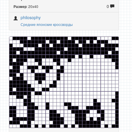
0
: 20x40
Размер
philosophy
Средние японские кроссворды