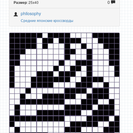
0
: 25x40
Размер
philosophy
Средние японские кроссворды