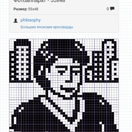
0
: 55x48
Размер
philosophy
Большие японские кроссворды