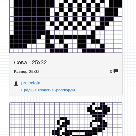
Сова - 25x32
0
: 25x32
Размер
projectgta
Средние японские кроссворды