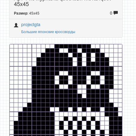
45x45
0
: 45x45
Размер
projectgta
Большие японские кроссворды