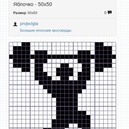
Яблочко - 50x50
0
: 50x50
Размер
projectgta
Большие японские кроссворды