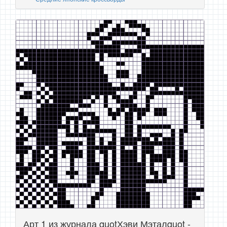
Арт 1 из журнала quotХэви Мэталquot -