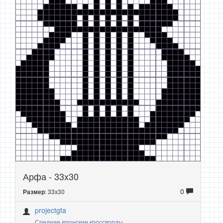
Арфа - 33x30
0
: 33x30
Размер
projectgta
Средние японские кроссворды