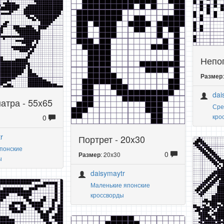
Непог
Размер
dai
атра - 55x65
Сре
кро
0
r
Портрет - 20x30
понские
0
: 20x30
Размер
ы
daisymaytr
Маленькие японские
кроссворды