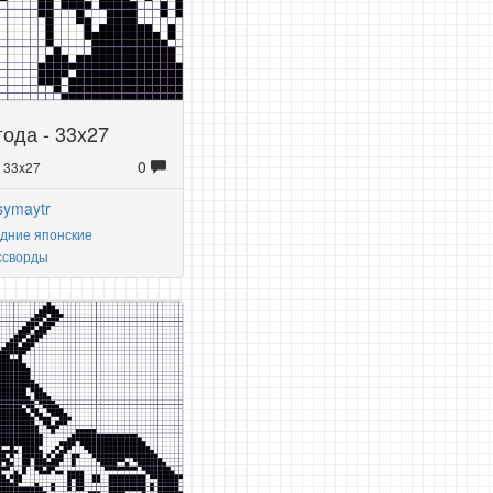
ода - 33x27
0
: 33x27
symaytr
дние японские
ссворды