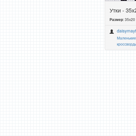
Утки - 35x
: 35x20
Размер
daisymayt
Маленькие
кроссворд