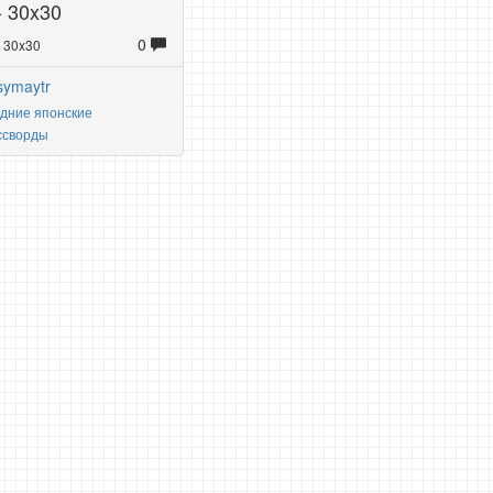
- 30x30
0
: 30x30
symaytr
дние японские
ссворды