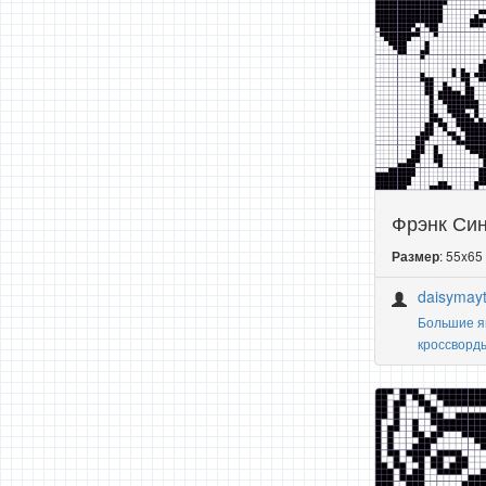
Фрэнк Син
: 55x65
Размер
daisymayt
Большие я
кроссворд