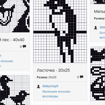
Мельн
Размер
dai
Бол
кро
 пес - 40x40
0
r
 японские
ы
Ласточка - 20x25
0
: 20x25
Размер
daisymaytr
Маленькие японские
кроссворды