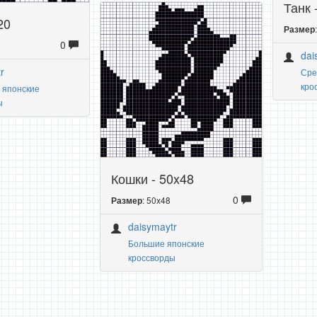
Танк 
20
Размер
0
dai
r
Сре
кро
 японские
ы
Кошки - 50x48
0
: 50x48
Размер
daisymaytr
Большие японские
кроссворды