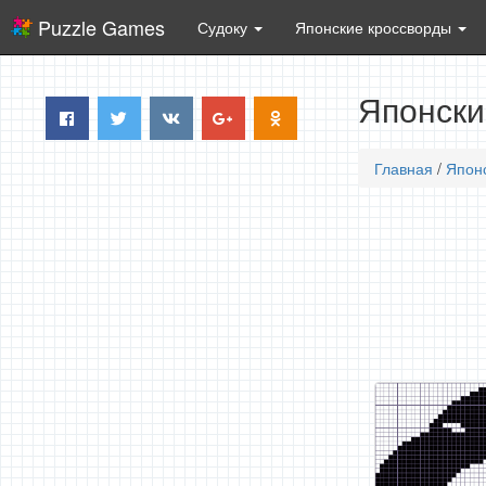
Puzzle Games
Судоку
Японские кроссворды
Японски
Главная
/
Япон