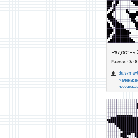
Радостный
: 40x40
Размер
daisymayt
Маленькие
кроссворд