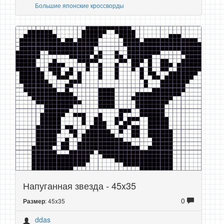
Большие японские кроссворды
Напуганная звезда - 45x35
0
: 45x35
Размер
ddas