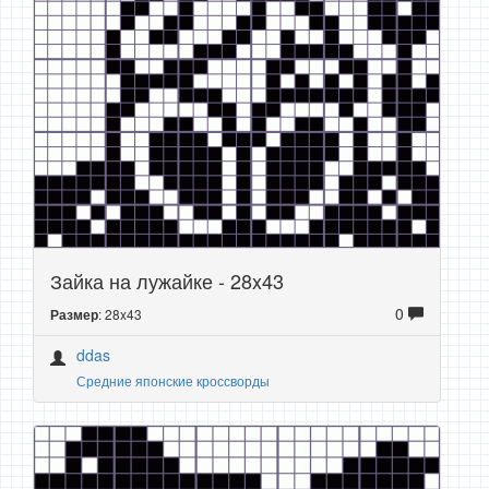
Зайка на лужайке - 28x43
0
: 28x43
Размер
ddas
Средние японские кроссворды