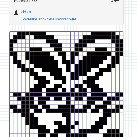
: 57x32
Размер
ddas
Большие японские кроссворды