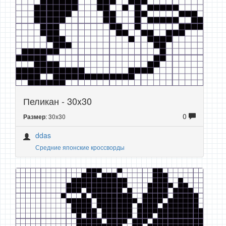
Пеликан - 30x30
0
: 30x30
Размер
ddas
Средние японские кроссворды