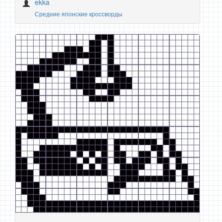
ekka
Средние японские кроссворды