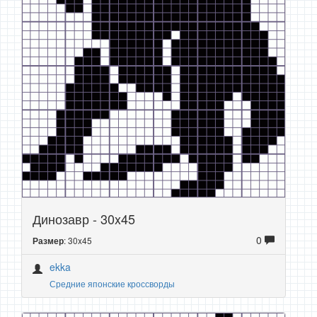
Динозавр - 30x45
0
: 30x45
Размер
ekka
Средние японские кроссворды