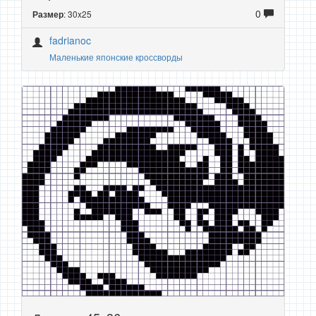
0
: 30x25
Размер
fadrianoc
Маленькие японские кроссворды