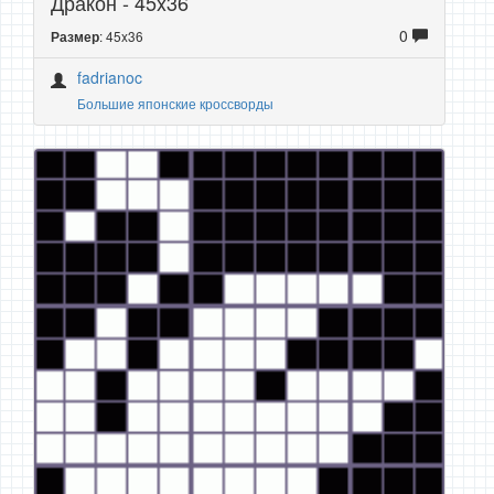
Дракон - 45x36
0
: 45x36
Размер
fadrianoc
Большие японские кроссворды