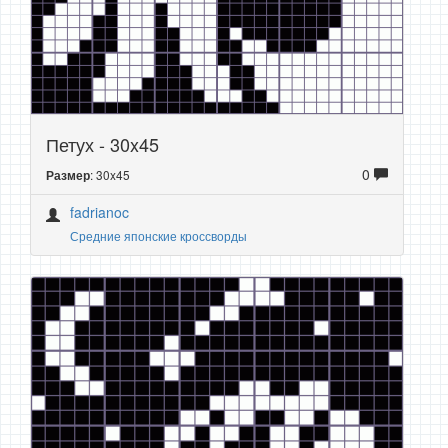
Петух - 30x45
0
: 30x45
Размер
fadrianoc
Средние японские кроссворды