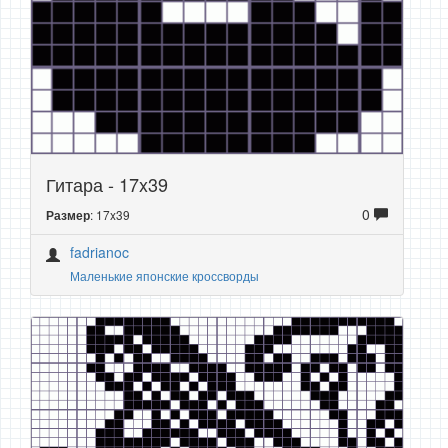
Гитара - 17x39
0
: 17x39
Размер
fadrianoc
Маленькие японские кроссворды