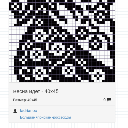
Весна идет - 40x45
0
: 40x45
Размер
fadrianoc
Большие японские кроссворды