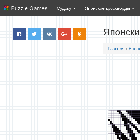
Puzzle Games
Судоку
Японские кроссворды
Японски
Главная
/
Япон