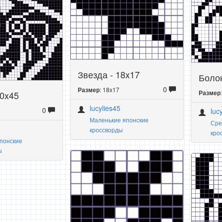
Звезда - 18x17
Болон
0
: 18x17
Размер
40x45
Размер
lucylies45
0
luc
Маленькие японские
Сре
кроссворды
кро
понские
ы