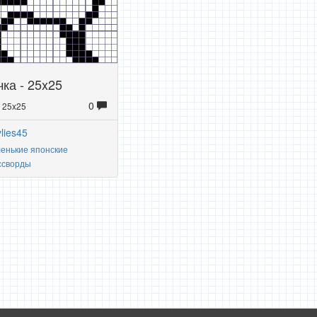
ка - 25x25
0
: 25x25
ylies45
енькие японские
ссворды