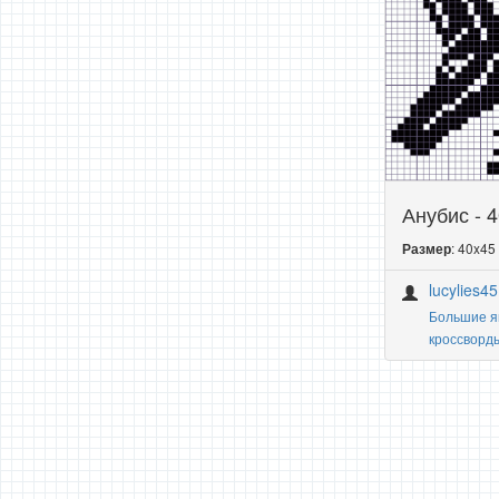
Анубис - 
: 40x45
Размер
lucylies45
Большие я
кроссворд