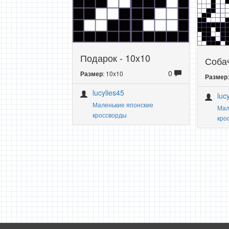
Подарок - 10x10
Собач
0
: 10x10
Размер
Размер
lucylies45
luc
Маленькие японские
Мал
кроссворды
кро