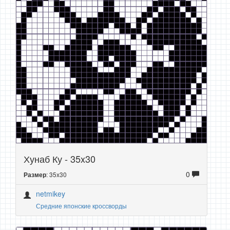
Хунаб Ку - 35x30
0
: 35x30
Размер
netmikey
Средние японские кроссворды