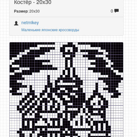
Костёр - 20x30
0
: 20x30
Размер
netmikey
Маленькие японские кроссворды