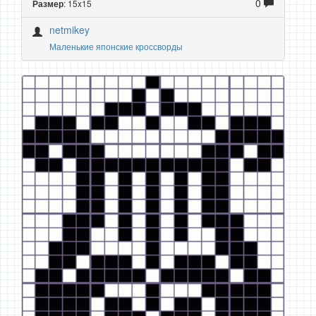
0
: 15x15
Размер
netmikey
Маленькие японские кроссворды