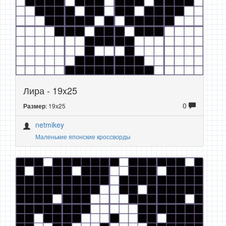
Лира - 19x25
0
: 19x25
Размер
netmikey
Маленькие японские кроссворды