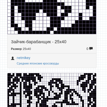
Зайчик-барабанщик - 25x40
0
: 25x40
Размер
netmikey
Средние японские кроссворды