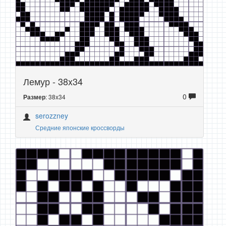
Лемур - 38x34
0
: 38x34
Размер
serozzney
Средние японские кроссворды