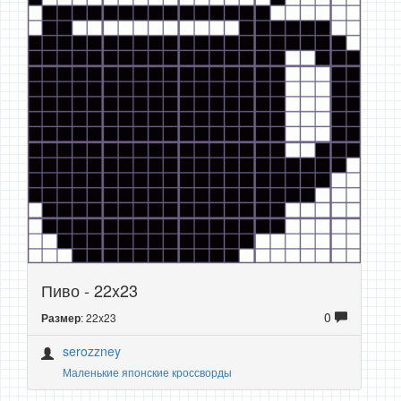
Пиво - 22x23
0
: 22x23
Размер
serozzney
Маленькие японские кроссворды