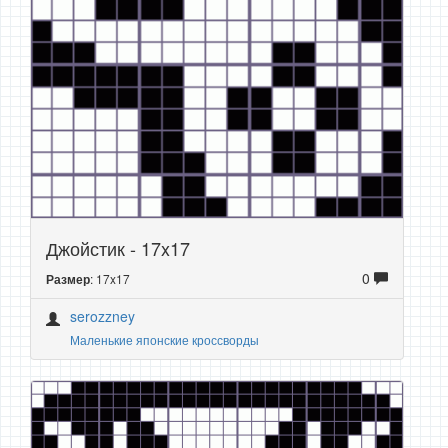
Джойстик - 17x17
0
: 17x17
Размер
serozzney
Маленькие японские кроссворды