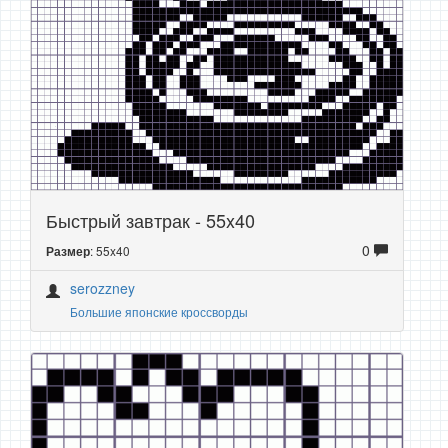
Быстрый завтрак - 55x40
0
: 55x40
Размер
serozzney
Большие японские кроссворды