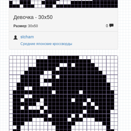
Девочка - 30x50
0
: 30x50
Размер
stcham
Средние японские кроссворды