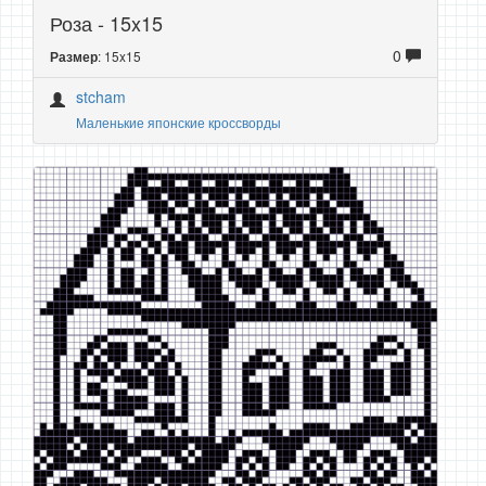
Роза - 15x15
0
: 15x15
Размер
stcham
Маленькие японские кроссворды