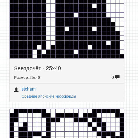
Звездочёт - 25x40
0
: 25x40
Размер
stcham
Средние японские кроссворды