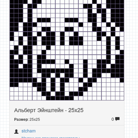
Альберт Эйнштейн - 25x25
0
: 25x25
Размер
stcham
Маленькие японские кроссворды