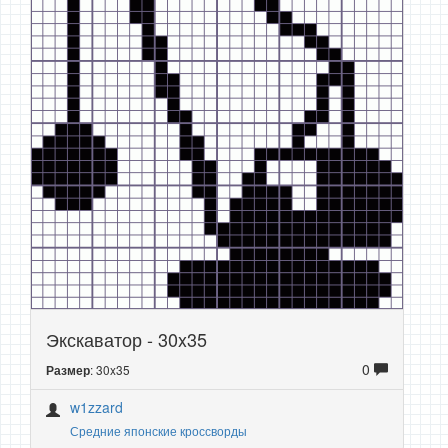
Экскаватор - 30x35
0
: 30x35
Размер
w1zzard
Средние японские кроссворды