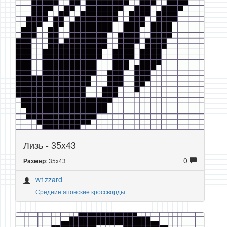
Лизь - 35x43
0
: 35x43
Размер
w1zzard
Средние японские кроссворды