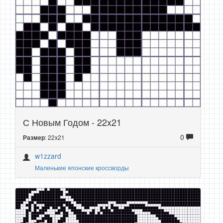
С Новым Годом - 22x21
0
: 22x21
Размер
w1zzard
Маленькие японские кроссворды