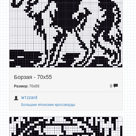
Борзая - 70x55
0
: 70x55
Размер
w1zzard
Большие японские кроссворды