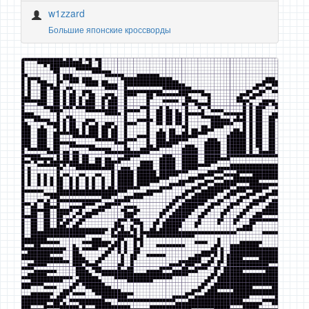
w1zzard
Большие японские кроссворды