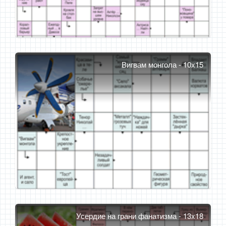
Вигвам монгола - 10x15
Усердие на грани фанатизма - 13x18