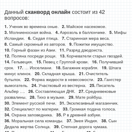
Данный
состоит из 42
сканворд онлайн
вопросов:
Ученик во времена оные.
Майское насекомое.
Молниеносная война.
Аэрозоль в баллончике.
Мифы
Исландии.
Седая птица.
Старинная мера веса.
Самый скромный из авторов.
Пожитки имущество.
Горный фазан из Азии.
Разряд дзюдоиста.
Поляна посреди рощи.
Корчеватели старых гвоздей.
Гельвеция.
Певец с Группой крови.
Получивший
срок.
… Иоселиани.
Багажник корабля.
Шпага
минус клинок.
Складная крыша.
Очиститель
бутылок.
Форма жидкости в невесомости.
Гангстер
вымогатель.
Участковый из вестерна.
Писатель
Альбер ….
Составляющая ДНК.
Средневековые
развалины.
Тихо в музыке.
Мате ройбуш.
Элемент русской печи.
Эксклюзивный магазинчик.
Специалист по материи.
Громкая подача голоса.
Охрана заповедника.
Р в древней азбуке.
Моральная сила команды.
Змея Индия.
Сын
Дедала жертва Солнца.
Степная дорога чумака.