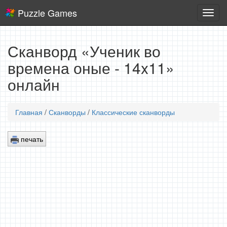
Puzzle Games
Логич
игры
Сканворд «Ученик во
времена оные - 14x11»
онлайн
Главная
/
Сканворды
/
Классические сканворды
печать