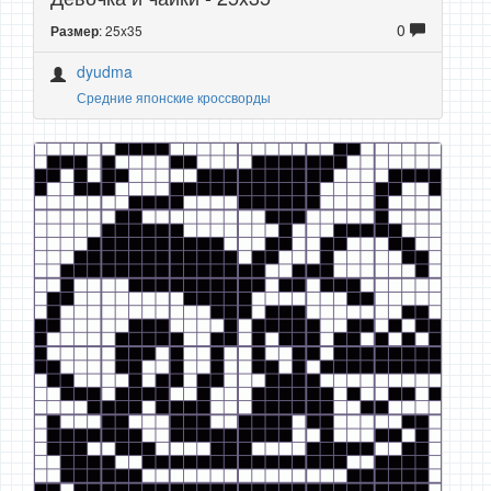
0
: 25x35
Размер
dyudma
Средние японские кроссворды