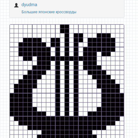
dyudma
Большие японские кроссворды