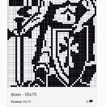
Воин - 55x75
0
: 55x75
Размер