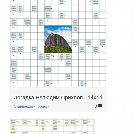
Догадка Нелюдим Прихлоп - 14x14
0
Сканворды «Тройка»