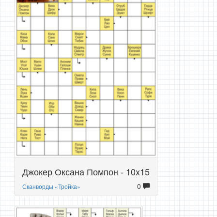
Джокер Оксана Помпон - 10x15
0
Сканворды «Тройка»