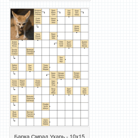
Барка Смрад Ухарь - 10x15